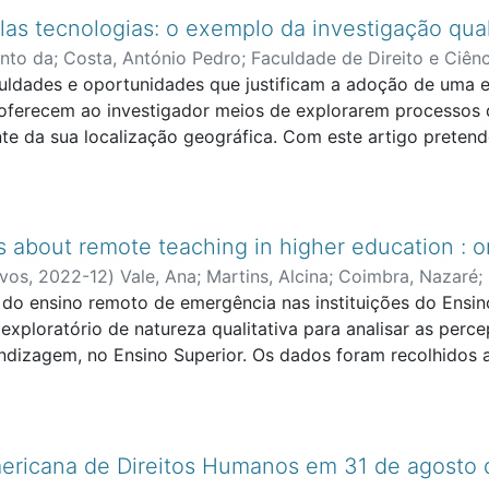
las tecnologias: o exemplo da investigação qual
into da
;
Costa, António Pedro
;
Faculdade de Direito e Ciênc
culdades e oportunidades que justificam a adoção de uma es
 oferecem ao investigador meios de explorarem processos 
e da sua localização geográfica. Com este artigo pretende
gem colaborativa na investigação coloca ao investigador e
peracionalização do processo colaborativo de investigação
stigadores portugueses, que se têm dedicado a desenvolve
ivo e distribuído. Apesar de promoverem o desenvolvimen
 about remote teaching in higher education : on
tatam uma reduzida relevância e prática da investigação co
ivos
,
2022-12
)
Vale, Ana
;
Martins, Alcina
;
Coimbra, Nazaré
;
 do ensino remoto de emergência nas instituições do Ensin
rch Centre for Education and Development
ploratório de natureza qualitativa para analisar as perc
ndizagem, no Ensino Superior. Os dados foram recolhidos a
sores, que aceitaram participar e balanços da experiência 
steriormente, a análise e triangulação de conteúdos foram
Ensino Superior, teve um impacto no reforço da formação d
a das práticas pedagógicas. Além disso, pode contribuir p
mericana de Direitos Humanos em 31 de agosto
qualitativa.