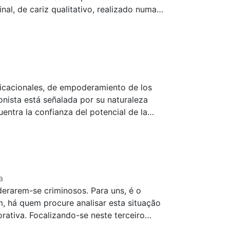
ndamental interpersonal dynamics in Higher
, de cariz qualitativo, realizado numa
esde 2009. Os resultados perimitiram
ica, coletiva e participada.
nicacionales, de empoderamiento de los
ionista está señalada por su naturaleza
uentra la confianza del potencial de la
y normas de la ética teológica (de la
 de su acción. Todavía, no todas las
 transversal de tales principios,
ón unitaria y global de esta forma de
a
rarem-se criminosos. Para uns, é o
m, há quem procure analisar esta situação
rativa. Focalizando-se neste terceiro
Punir apenas não é suficiente, importa