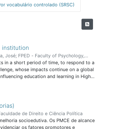
Por vocabulário controlado (SRSC)
institution
ra, José
;
FPED - Faculty of Psychology,
s in a short period of time, to respond to a
hallenge, whose impacts continue on a global
influencing education and learning in Higher
rto, a case study was developed that
 research, a qualitative methodology was
ourteen participants. The analysis was
Findings & Value added: The results allow us
orias)
logical resources were essential to ensure
Faculdade de Direito e Ciência Política
ally, the perceptions of the emergence of a
melhoria socioedutiva. Os PMCE de alcance
propelled the innovation of the teaching
videnciar os fatores promotores e