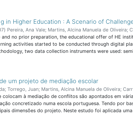
e aprendizagem no âmbito das habilidades relacionais. Pa
e permitissem preencher este vazio, em concreto nas escol
entos de mediação, deparamo-nos, contudo, com uma quase 
 in Higher Education : A Scenario of Challeng
ssim, porque a nossa experiência foi-nos permitindo recon
07
)
Pereira, Ana Vale
;
Martins, Alcina Manuela de Oliveira
;
C
cionais em prol de melhores contextos de convivência inte
cation and Development
 and no prior preparation, the educational offer of HE insti
;
FPED - Faculty of Psychology, Educ
presente estudo pretende analisar esta realidade sob a p
arning activities started to be conducted through digital pl
a participação em sessões de mediação.
thodology, two data collection instruments were used: semi
says about the experience written by 10 students. To analyz
rience of teaching and learning in a digital environment re
 learn. In addition, it boosted the digitalisation of pedago
 paths for the reformulation of teaching and learning proc
 de um projeto de mediação escolar
y for a new paradigm of teaching to emerge, based on the 
 da
;
Torrego, Juan
;
Martins, Alcina Manuela de Oliveira
;
Carr
 colocam à mediação de conflitos são apontados em várias
diação concretizado numa escola portuguesa. Tendo por ba
ipais dimensões do projeto. Neste estudo foi aplicada uma 
es selecionadas, ser positiva, são evidentes alguns const
ontexto escolar específico. A avaliação efetuada foi deci
 educativa.