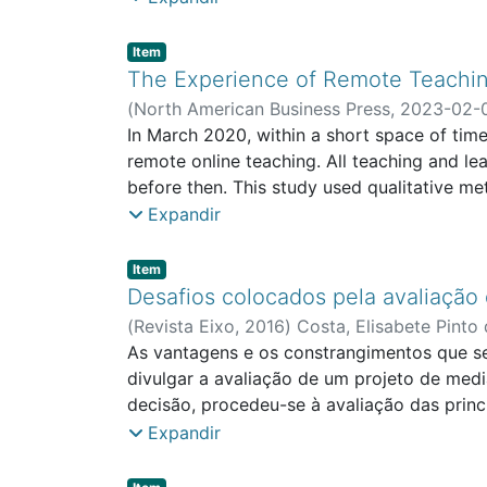
perceber os indivíduos criando condições d
estruturas e procedimentos de mediação qu
Item type:
,
Item
referências a estas estruturas e procedim
The Experience of Remote Teaching
das mediações pelos seus destinatários. A
(
North American Business Press
,
2023-02-
incremento de habilidades pessoais e rela
Interdisciplinary Research Centre for Edu
In March 2020, within a short space of time
jovens avaliam as mediações realizadas. O 
remote online teaching. All teaching and le
questionário de avaliação da satisfação n
before then. This study used qualitative me
from different institutions, and opinion es
Expandir
The results obtained suggest that this expe
teaching point of view and the way students
Item type:
,
Item
decade by the Bologna Process, opening new
Desafios colocados pela avaliação
scenario has opened a window of opportunit
(
Revista Eixo
,
2016
)
Costa, Elisabete Pinto
Ciência Política
As vantagens e os constrangimentos que se
divulgar a avaliação de um projeto de me
decisão, procedeu-se à avaliação das princ
WebQDA. Apesar de a avaliação, nas dimensõ
Expandir
resultam da implementação do projeto num c
adotada e a sua otimização na comunidade
Item type:
,