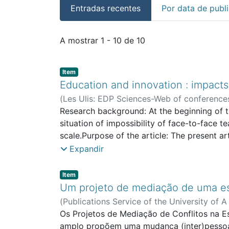
Entradas recentes
Por data de publ
Entradas recentes
A mostrar
1 - 10 de 10
Item type:
,
Item
Education and innovation : impacts
(
Les Ulis: EDP Sciences-Web of conference
Education and Sport
Research background: At the beginning of th
;
CeiED - Interdiscipl
situation of impossibility of face-to-face t
scale.Purpose of the article: The present a
Education.Methods: Having as context a high
Expandir
analysed teaching and learning methodologi
used, with semi-structured interviews with 
Item type:
,
Item
carried out using the Nvivo software, trian
Um projeto de mediação de uma esc
to conclude that the participants are aware
(
Publications Service of the University of 
teaching and distance learning, including 
Os Projetos de Mediação de Conflitos na 
new educational paradigm are confirmed, ba
amplo propõem uma mudança (inter)pessoal,