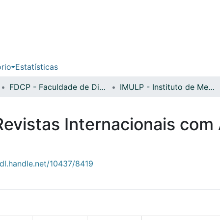
ório
Estatísticas
FDCP - Faculdade de Direito e Ciência Política
IMULP - Instituto de Mediação da Universidade Lusófona do Porto
Revistas Internacionais com
hdl.handle.net/10437/8419