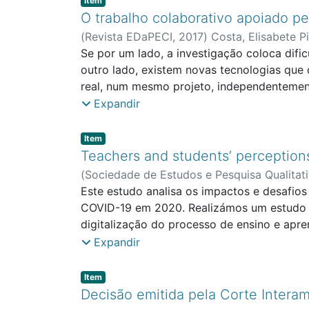
Item
O trabalho colaborativo apoiado pe
(
Revista EDaPECI
,
2017
)
Costa, Elisabete P
Se por um lado, a investigação coloca difi
outro lado, existem novas tecnologias que
real, num mesmo projeto, independentement
potencialidades e os desafios que a aborda
Expandir
tecnologias têm vindo a oferecer para a o
referência os estudos de um grupo de inve
Item type:
,
Item
webQDA) disponível em ambiente colaborat
Teachers and students’ perceptions
em grupo online, estes investigadores cons
(
Sociedade de Estudos e Pesquisa Qualitat
and Sport
Este estudo analisa os impactos e desafios
;
CeiED - Interdisciplinary Resea
COVID-19 em 2020. Realizámos um estudo ex
digitalização do processo de ensino e apre
estruturadas e sincronizadas com dez profes
Expandir
Plataforma Moodle, por dez estudantes. Po
O estudo revelou que o ensino remoto, no 
Item type:
,
Item
utilização de novas tecnologias e à mudanç
Decisão emitida pela Corte Intera
a coleta de dados em linha, na investigação 