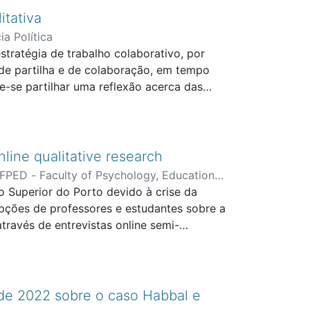
itativa
ia Política
tratégia de trabalho colaborativo, por
de partilha e de colaboração, em tempo
-se partilhar uma reflexão acerca das
 sobre as possibilidades que as
. Para cumprir este objetivo tomamos por
r um software de dados qualitativos (o
to de ferramentas promotoras do trabalho
line qualitative research
laborativa.
FPED - Faculty of Psychology, Education
o Superior do Porto devido à crise da
epções de professores e estudantes sobre a
través de entrevistas online semi-
vivida, escritos e disponibilizados na
 realizadas com o apoio do Software Nvivo.
e professores e estudantes, quanto à
ara as reflexões dos pesquisadores, sobre
 de 2022 sobre o caso Habbal e