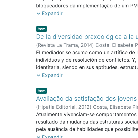
and learning process. Nevertheless, both g
bloqueadores da implementação de um PMCE,
Education.
Escola de 2º e 3º ciclos, Território Educat
Expandir
identificar aspetos positivos e negativos e
Item type:
,
Item
De la diversidad praxeológica a la 
(
Revista La Trama
,
2014
)
Costa, Elisabete P
El mediador se asume como un artífice de l
individuos y de resolución de conflictos. Y,
identitaria, siendo en sus aptitudes, estruc
mediación. Algunos mediadores disponen de l
Expandir
responsabilidad social) y de la ética deonto
especialidades de la mediación disponen de 
Item type:
,
Item
entendiéndose, por ello, que deben ser esp
Avaliação da satisfação dos jovens
intervenir.
(
Hipatia Editorial
,
2012
)
Costa, Elisabete Pi
Atualmente vivenciam-se comportamentos v
resultado da mudança das estruturas sociai
pela ausência de habilidades que possibilit
grupo de razões, advoga-se uma intervenção 
Expandir