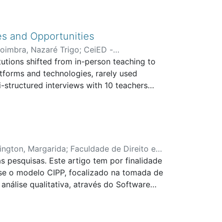
ra o efeito, conseguiu-se conceber
as. Mas, se na literatura encontramos
total ausência de dados sobre a avaliação
es and Opportunities
hecer os efeitos das mediações no
oimbra, Nazaré Trigo
;
CeiED -
rpessoal, interessa compreender como os
tutions shifted from in-person teaching to
ation and Sport
erspetiva de 36 jovens que preencheram o
atforms and technologies, rarely used
-structured interviews with 10 teachers
e the data, we conducted content analysis.
presented a great challenge, both from the
gical action, advocated for more than a
esses in higher education. This challenging
use of digital technologies.
ington, Margarida
;
Faculdade de Direito e
 pesquisas. Este artigo tem por finalidade
se o modelo CIPP, focalizado na tomada de
análise qualitativa, através do Software
rangimentos culturais e outros que
siva para a reformulação da estratégia