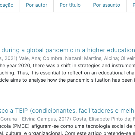
icação
Por autor
Por título
Por assunto
 during a global pandemic in a higher education 
s
,
2021
)
Vale, Ana
;
Coimbra, Nazaré
;
Martins, Alcina
;
Olivei
e year 2020, there was a shift in strategies and instrument
inary Research Centre for Education and Development
eaching. Thus, it is essential to reflect on an educational c
rticle aims to analyse how the pandemic situation has been 
er education institution located in the municipality of Po
es applied throughout the 2019/20 academic year. For this
five teachers and opinion essays from nine students, with f
gulating the perceptions of the two groups of interviewees.
ola TEIP (condicionantes, facilitadores e melh
 that collaborative work and the use of appropriate techno
A Coruna - Elvina Campus
,
2017
)
Costa, Elisabete Pinto da
;
the evaluation process, despite mandatory confinement. Glob
Escola (PMCE) afiguram-se como uma tecnologia social de 
sed on the massive use of technological resources, which 
 cultural e organizacional. Com este artigo pretende-se e