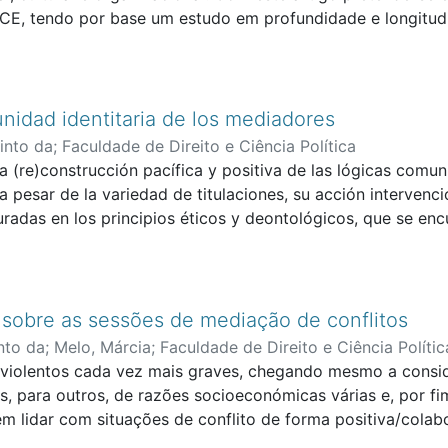
roups recognize that distance learning impoverishes the fu
 tendo por base um estudo em profundidade e longitudinal
ivo de Intervenção Prioritária, na qual o projeto funciona d
 apontaram ainda a necessidade de uma intervenção sistemát
unidad identitaria de los mediadores
into da
;
Faculdade de Direito e Ciência Política
a (re)construcción pacífica y positiva de las lógicas comu
 a pesar de la variedad de titulaciones, su acción intervenc
turadas en los principios éticos y deontológicos, que se enc
eyes y/o códigos, en los cuales se definen los principios 
lógica (de la convicción del deber), garantes de la calidad
diplomas específicos. Sin embargo, se reconoce el carácter
ecíficos, y, sobre todo, comunes, configurando una dimensi
 sobre as sessões de mediação de conflitos
nto da
;
Melo, Márcia
;
Faculdade de Direito e Ciência Polític
iolentos cada vez mais graves, chegando mesmo a conside
s, para outros, de razões socioeconómicas várias e, por fi
em lidar com situações de conflito de forma positiva/colabo
direta e incisiva nos sujeitos, especialmente nos jovens. 