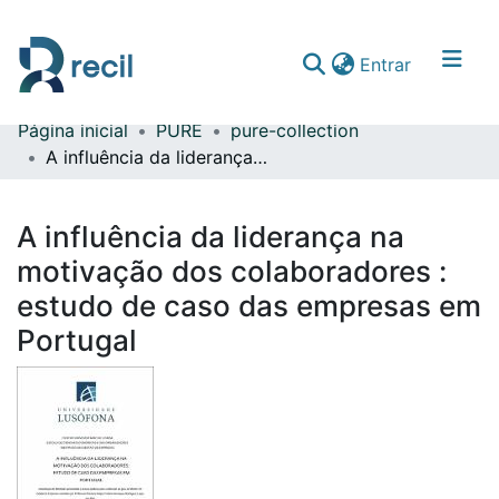
(current)
Entrar
Página inicial
PURE
pure-collection
Comunidades & Coleções
A influência da liderança na motivação dos colaboradores : estudo de caso das empresas em Portugal
Percorrer repositório
A influência da liderança na
Estatísticas
motivação dos colaboradores :
estudo de caso das empresas em
Portugal