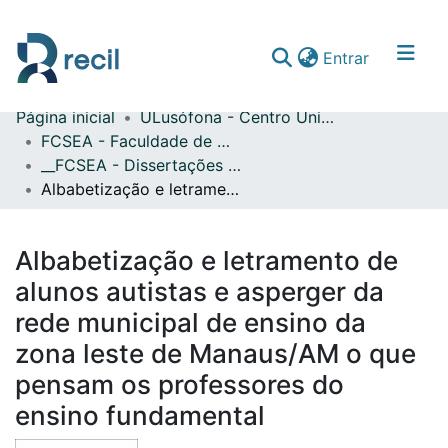
(current)
Entrar
Página inicial
ULusófona - Centro Universitário de Lisboa
Comunidades & Coleções
FCSEA - Faculdade de Ciências Sociais, Educação e Administração
__FCSEA - Dissertações de Mestrado
Percorrer repositório
Albabetização e letramento de alunos autistas e asperger da rede municipal de ensino da zona leste de Manaus/AM o que pensam os professores do ensino fundamental
Estatísticas
Albabetização e letramento de
alunos autistas e asperger da
rede municipal de ensino da
zona leste de Manaus/AM o que
pensam os professores do
ensino fundamental