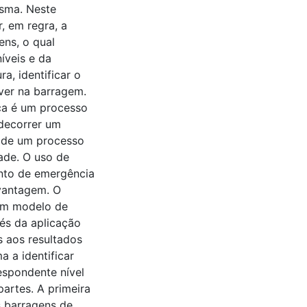
sma. Neste
, em regra, a
ens, o qual
íveis e da
, identificar o
iver na barragem.
ça é um processo
decorrer um
o de um processo
ade. O uso de
nto de emergência
svantagem. O
 um modelo de
és da aplicação
s aos resultados
 a identificar
espondente nível
partes. A primeira
s barragens de