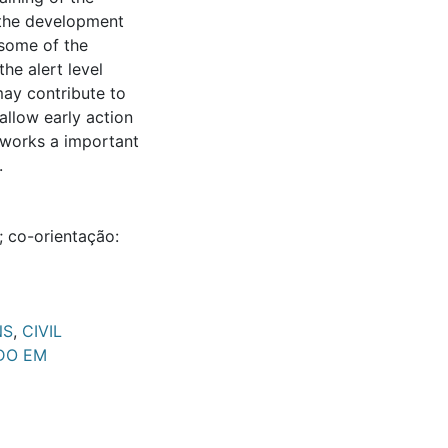
 the development
 some of the
he alert level
may contribute to
allow early action
etworks a important
.
; co-orientação:
NS
,
CIVIL
DO EM