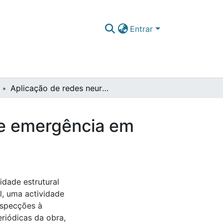
Entrar
Aplicação de redes neuronais no planeamento de emergência em barragens de aterro
de emergência em
idade estrutural
l, uma actividade
nspecções à
riódicas da obra,