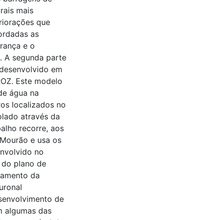
rais mais
eriorações que
bordadas as
rança e o
. A segunda parte
 desenvolvido em
OZ. Este modelo
 de água na
ros localizados no
lado através da
alho recorre, aos
/Mourão e usa os
envolvido no
o do plano de
tamento da
uronal
esenvolvimento de
em algumas das