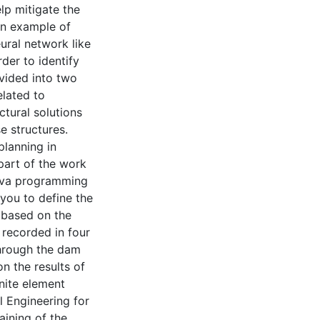
lp mitigate the
an example of
ural network like
der to identify
ivided into two
elated to
tural solutions
e structures.
planning in
art of the work
java programming
you to define the
 based on the
e recorded in four
hrough the dam
on the results of
nite element
l Engineering for
aining of the