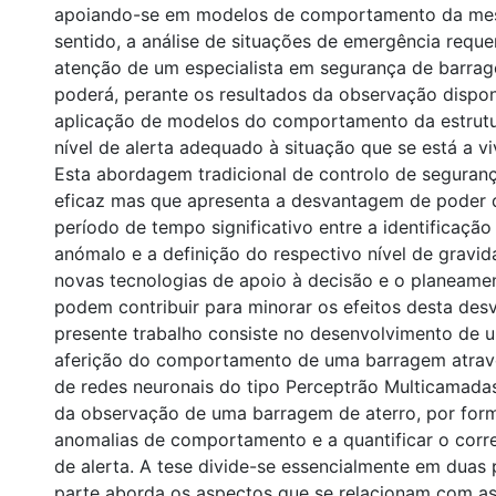
apoiando-se em modelos de comportamento da me
sentido, a análise de situações de emergência requer
atenção de um especialista em segurança de barrag
poderá, perante os resultados da observação dispon
aplicação de modelos do comportamento da estrutura
nível de alerta adequado à situação que se está a v
Esta abordagem tradicional de controlo de seguran
eficaz mas que apresenta a desvantagem de poder 
período de tempo significativo entre a identificaçã
anómalo e a definição do respectivo nível de gravid
novas tecnologias de apoio à decisão e o planeame
podem contribuir para minorar os efeitos desta de
presente trabalho consiste no desenvolvimento de
aferição do comportamento de uma barragem atrav
de redes neuronais do tipo Perceptrão Multicamada
da observação de uma barragem de aterro, por forma
anomalias de comportamento e a quantificar o corr
de alerta. A tese divide-se essencialmente em duas 
parte aborda os aspectos que se relacionam com a