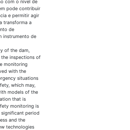
o com o nível de
em pode contribuir
ia e permitir agir
a transforma a
nto de
m instrumento de
ty of the dam,
 the inspections of
he monitoring
ved with the
ergency situations
afety, which may,
ith models of the
ation that is
fety monitoring is
significant period
cess and the
new technologies