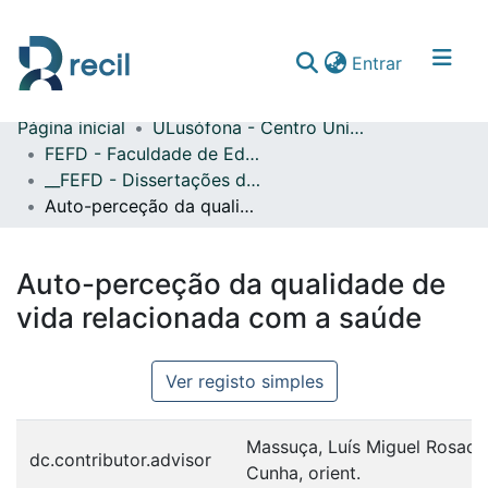
(current)
Entrar
Página inicial
ULusófona - Centro Universitário de Lisboa
Comunidades & Coleções
FEFD - Faculdade de Educação Física e Desporto
__FEFD - Dissertações de Mestrado
Percorrer repositório
Auto-perceção da qualidade de vida relacionada com a saúde
Estatísticas
Auto-perceção da qualidade de
vida relacionada com a saúde
Ver registo simples
Massuça, Luís Miguel Rosado
dc.contributor.advisor
Cunha, orient.