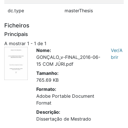
dc.type
masterThesis
Ficheiros
Principais
A mostrar
1 - 1 de 1
Nome:
Ver/A
GONÇALO_v-FINAL_2016-06-
brir
15 COM JÚRI.pdf
Tamanho:
765.69 KB
Formato:
Adobe Portable Document
Format
Descrição:
Dissertação de Mestrado