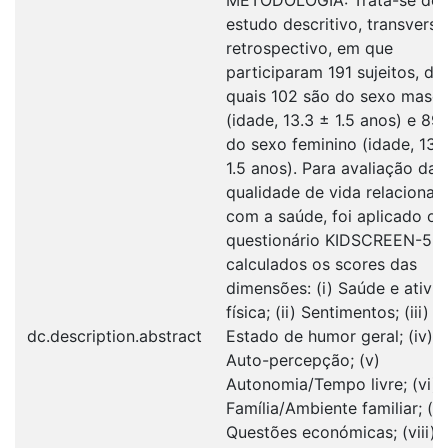
estudo descritivo, transversa
retrospectivo, em que
participaram 191 sujeitos, do
quais 102 são do sexo mascu
(idade, 13.3 ± 1.5 anos) e 89
do sexo feminino (idade, 13.
1.5 anos). Para avaliação da
qualidade de vida relacionad
com a saúde, foi aplicado o
questionário KIDSCREEN-52
calculados os scores das
dimensões: (i) Saúde e ativi
física; (ii) Sentimentos; (iii)
dc.description.abstract
Estado de humor geral; (iv)
Auto-percepção; (v)
Autonomia/Tempo livre; (vi)
Família/Ambiente familiar; (vi
Questões económicas; (viii)