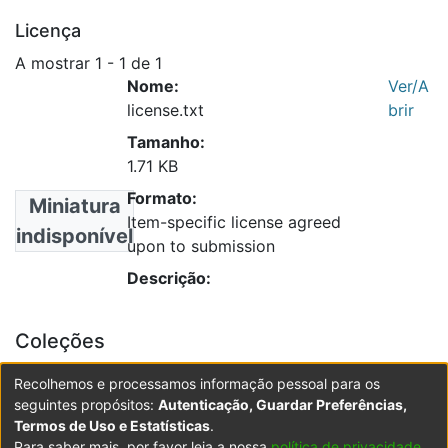
Licença
A mostrar
1 - 1 de 1
Nome:
Ver/A
license.txt
brir
Tamanho:
1.71 KB
Formato:
Miniatura
Item-specific license agreed
indisponível
upon to submission
Descrição:
Coleções
__FEFD - Dissertações de Mestrado
Recolhemos e processamos informação pessoal para os
Biblioteca - Dissertações de Mestrado
seguintes propósitos:
Autenticação, Guardar Preferências,
Termos de Uso e Estatísticas
.
Para saber mais, por favor leia a nossa
política de privacidade
.