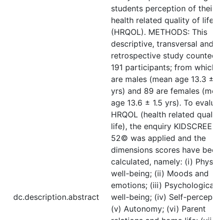
students perception of their
health related quality of life
(HRQOL). METHODS: This
descriptive, transversal and
retrospective study counted 
191 participants; from which
are males (mean age 13.3 ± 1
yrs) and 89 are females (me
age 13.6 ± 1.5 yrs). To evalua
HRQOL (health related qualit
life), the enquiry KIDSCREEN
52© was applied and the
dimensions scores have bee
calculated, namely: (i) Physic
well-being; (ii) Moods and
emotions; (iii) Psychological
dc.description.abstract
well-being; (iv) Self-percepti
(v) Autonomy; (vi) Parent