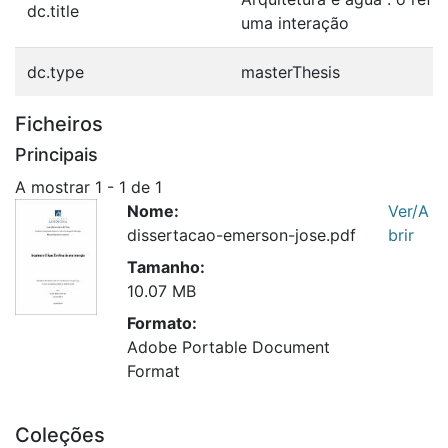
dc.title
uma interação
dc.type
masterThesis
Ficheiros
Principais
A mostrar
1 - 1 de 1
Nome:
Ver/A
dissertacao-emerson-jose.pdf
brir
Tamanho:
10.07 MB
Formato:
Adobe Portable Document
Format
Coleções