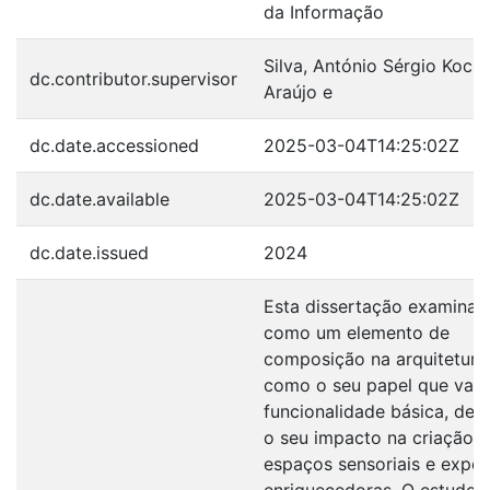
da Informação
Silva, António Sérgio Koch
dc.contributor.supervisor
Araújo e
dc.date.accessioned
2025-03-04T14:25:02Z
dc.date.available
2025-03-04T14:25:02Z
dc.date.issued
2024
Esta dissertação examina 
como um elemento de
composição na arquitetura,
como o seu papel que vai 
funcionalidade básica, de
o seu impacto na criação 
espaços sensoriais e exper
enriquecedoras. O estudo 