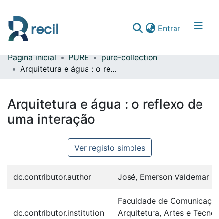
(current)
Entrar
Página inicial
PURE
pure-collection
Comunidades & Coleções
Arquitetura e água : o reflexo de uma interação
Percorrer repositório
Arquitetura e água : o reflexo de
Estatísticas
uma interação
Ver registo simples
dc.contributor.author
José, Emerson Valdemar Da
Faculdade de Comunicação
dc.contributor.institution
Arquitetura, Artes e Tecnol