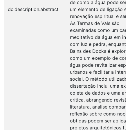
de como a água pode serv
dc.description.abstract
um elemento de ligação e
renovação espiritual e sens
As Termas de Vals são
examinadas como um caso
meditativo da água em int
com luz e pedra, enquanto
Bains des Docks é explora
como um exemplo de com
água pode revitalizar espa
urbanos e facilitar a intera
social. O método utilizado 
dissertação inclui uma ext
coleta de dados e uma aná
crítica, abrangendo revisã
literatura, análise comparat
reflexão sobre como noçõ
obtidas podem ser aplica
projetos arquitetónicos fut