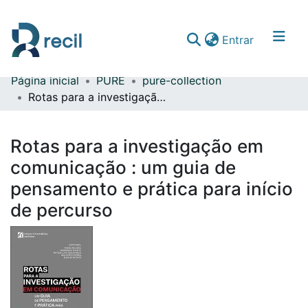
(current)
Entrar
Página inicial
PURE
pure-collection
Comunidades & Coleções
Rotas para a investigação em comunicação : um guia de pensamento e prática para início de percurso
Percorrer repositório
Rotas para a investigação em
Estatísticas
comunicação : um guia de
pensamento e prática para início
de percurso