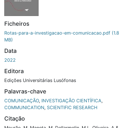
Ficheiros
Rotas-para-a-investigacao-em-comunicacao.pdf
(1.8
MB)
Data
2022
Editora
Edições Universitárias Lusófonas
Palavras-chave
COMUNICAÇÃO
,
INVESTIGAÇÃO CIENTÍFICA
,
COMMUNICATION
,
SCIENTIFIC RESEARCH
Citação
Mourão, M, Maneta, M, Dellarmelin, M L, Oliveira, A &