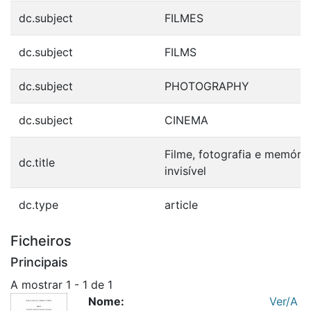
dc.subject
FILMES
dc.subject
FILMS
dc.subject
PHOTOGRAPHY
dc.subject
CINEMA
Filme, fotografia e memória
dc.title
invisível
dc.type
article
Ficheiros
Principais
A mostrar
1 - 1 de 1
Nome:
Ver/A