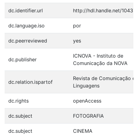
dc.identifier.url
http://hdl.handle.net/10437
dc.language.iso
por
dc.peerreviewed
yes
ICNOVA - Instituto de
dc.publisher
Comunicação da NOVA
Revista de Comunicação e
dc.relation.ispartof
Linguagens
dc.rights
openAccess
dc.subject
FOTOGRAFIA
dc.subject
CINEMA