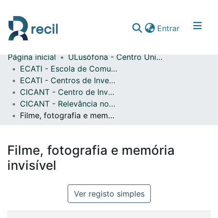
(current)
Entrar
Página inicial
ULusófona - Centro Universitário de Lisboa
Comunidades & Coleções
ECATI - Escola de Comunicação, Arquitetura, Artes e Tecnologias da Informação
ECATI - Centros de Investigação
Percorrer repositório
CICANT - Centro de Investigação em Comunicação Aplicada, Cultura e Novas Tecnologias
Estatísticas
CICANT - Relevância no cinema contemporâneo : valores e discurso
Filme, fotografia e memória invisível
Filme, fotografia e memória
invisível
Ver registo simples