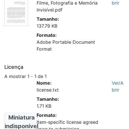
Filme, Fotografia e Memória
brir
Invisível.pdf
Tamanho:
137.79 KB
Formato:
Adobe Portable Document
Format
Licença
A mostrar
1 - 1 de 1
Nome:
Ver/A
license.txt
brir
Tamanho:
1.71 KB
Formato:
Miniatura
Item-specific license agreed
indisponível