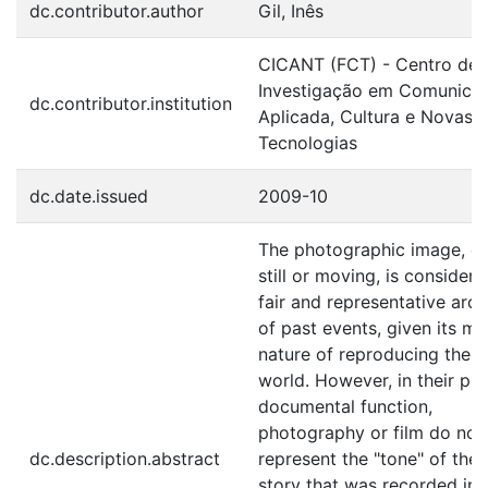
dc.contributor.author
Gil, Inês
CICANT (FCT) - Centro de
Investigação em Comunica
dc.contributor.institution
Aplicada, Cultura e Novas
Tecnologias
dc.date.issued
2009-10
The photographic image, ei
still or moving, is considere
fair and representative arch
of past events, given its mi
nature of reproducing the
world. However, in their pur
documental function,
photography or film do not
dc.description.abstract
represent the "tone" of the
story that was recorded in 