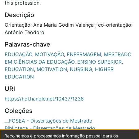
this profession.
Descrição
Orientação: Ana Maria Godim Valença ; co-orientação:
António Teodoro
Palavras-chave
EDUCAÇÃO
,
MOTIVAÇÃO
,
ENFERMAGEM
,
MESTRADO
EM CIÊNCIAS DA EDUCAÇÃO
,
ENSINO SUPERIOR
,
EDUCATION
,
MOTIVATION
,
NURSING
,
HIGHER
EDUCATION
URI
https://hdl.handle.net/10437/1236
Coleções
__FCSEA - Dissertações de Mestrado
Biblioteca - Dissertações de Mestrado
Recolhemos e processamos informação pessoal para os