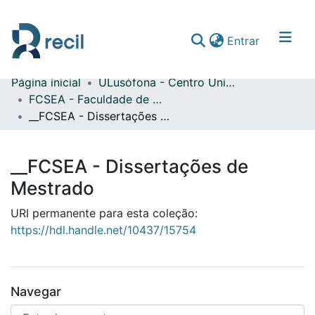
(current)
Entrar
Página inicial
ULusófona - Centro Universitário de Lisboa
Comunidades & Coleções
FCSEA - Faculdade de Ciências Sociais, Educação e Administração
__FCSEA - Dissertações de Mestrado
Percorrer repositório
Estatísticas
__FCSEA - Dissertações de
Mestrado
URI permanente para esta coleção:
https://hdl.handle.net/10437/15754
Navegar