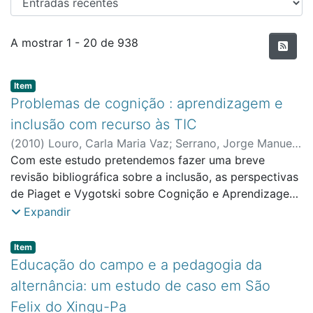
Entradas recentes
A mostrar
1 - 20 de 938
Item type:
,
Item
Problemas de cognição : aprendizagem e
inclusão com recurso às TIC
(
2010
)
Louro, Carla Maria Vaz
;
Serrano, Jorge Manuel
de Melo, orient.
Com este estudo pretendemos fazer uma breve
revisão bibliográfica sobre a inclusão, as perspectivas
de Piaget e Vygotski sobre Cognição e Aprendizagem,
a Promoção Cognitiva e Aprendizagem, a
Expandir
implementação das Tecnologias de Informação e
Comunicação na sala de aula e, através de uma
Item type:
,
Item
avaliação, aplicar instrumentos de recolha de dados
Educação do campo e a pedagogia da
numa turma de 8ºano com duas alunas com
alternância: um estudo de caso em São
necessidades educativas especiais, de forma a fazer a
Felix do Xingu-Pa
caracterização da situação em que se pretende