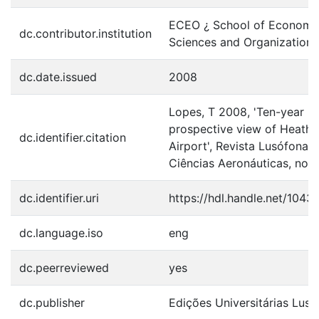
ECEO ¿ School of Economi
dc.contributor.institution
Sciences and Organizations
dc.date.issued
2008
Lopes, T 2008, 'Ten-year
prospective view of Heath
dc.identifier.citation
Airport', Revista Lusófona 
Ciências Aeronáuticas, no. 1
dc.identifier.uri
https://hdl.handle.net/104
dc.language.iso
eng
dc.peerreviewed
yes
dc.publisher
Edições Universitárias Lus