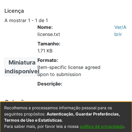
Licença
A mostrar
1 - 1 de 1
Nome:
Ver/A
license.txt
brir
Tamanho:
1.71 KB
Formato:
Miniatura
Item-specific license agreed
indisponível
upon to submission
Descrição:
Coleções
Recolhemos e processamos informação pessoal para os
Revista Lusófona de Ciências Aeronáuticas
seguintes propósitos:
Autenticação, Guardar Preferências,
Termos de Uso e Estatísticas
.
Para saber mais, por favor leia a nossa
política de privacidade
.
Powered by DSpace
Copyright © 2003-2026
LYRASIS