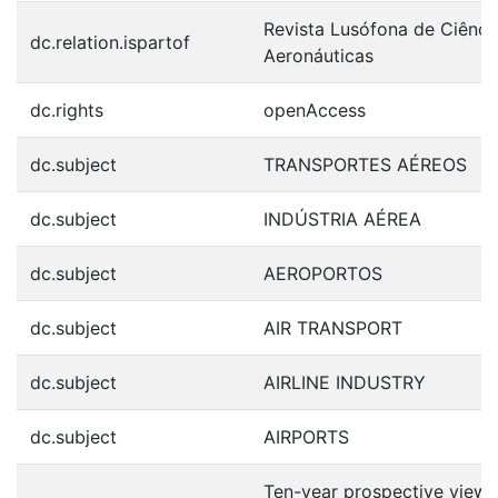
Revista Lusófona de Ciênci
dc.relation.ispartof
Aeronáuticas
dc.rights
openAccess
dc.subject
TRANSPORTES AÉREOS
dc.subject
INDÚSTRIA AÉREA
dc.subject
AEROPORTOS
dc.subject
AIR TRANSPORT
dc.subject
AIRLINE INDUSTRY
dc.subject
AIRPORTS
Ten-year prospective view 