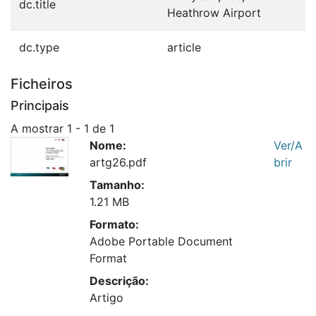
dc.title
Heathrow Airport
dc.type
article
Ficheiros
Principais
A mostrar
1 - 1 de 1
Nome:
Ver/A
artg26.pdf
brir
Tamanho:
1.21 MB
Formato:
Adobe Portable Document
Format
Descrição:
Artigo