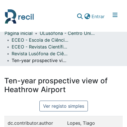
(current)
Entrar
Página inicial
ULusófona - Centro Universitário de Lisboa
Comunidades & Coleções
ECEO - Escola de Ciências Económicas e das Organizações
ECEO - Revistas Científicas
Percorrer repositório
Revista Lusófona de Ciências Aeronáuticas
Estatísticas
Ten-year prospective view of Heathrow Airport
Ten-year prospective view of
Heathrow Airport
Ver registo simples
dc.contributor.author
Lopes, Tiago