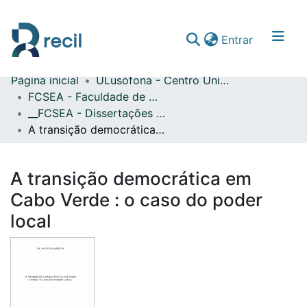
(current)
Entrar
Página inicial
ULusófona - Centro Universitário de Lisboa
Comunidades & Coleções
FCSEA - Faculdade de Ciências Sociais, Educação e Administração
__FCSEA - Dissertações de Mestrado
Percorrer repositório
A transição democrática em Cabo Verde : o caso do poder local
Estatísticas
A transição democrática em
Cabo Verde : o caso do poder
local