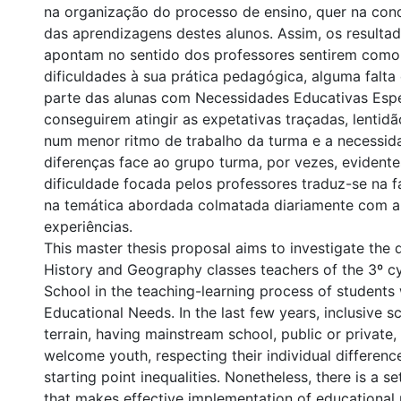
na organização do processo de ensino, quer na con
das aprendizagens destes alunos. Assim, os resulta
apontam no sentido dos professores sentirem como 
dificuldades à sua prática pedagógica, alguma falt
parte das alunas com Necessidades Educativas Espe
conseguirem atingir as expetativas traçadas, lentidã
num menor ritmo de trabalho da turma e a necessid
diferenças face ao grupo turma, por vezes, evidente
dificuldade focada pelos professores traduz-se na 
na temática abordada colmatada diariamente com a 
experiências.
This master thesis proposal aims to investigate the di
History and Geography classes teachers of the 3º cy
School in the teaching-learning process of students 
Educational Needs. In the last few years, inclusive 
terrain, having mainstream school, public or private,
welcome youth, respecting their individual differenc
starting point inequalities. Nonetheless, there is a se
that makes effective implementation of educational po