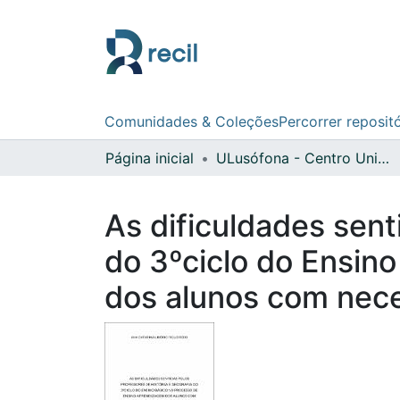
Comunidades & Coleções
Percorrer reposit
Página inicial
ULusófona - Centro Universitário de Lisboa
As dificuldades sent
do 3ºciclo do Ensin
dos alunos com nece