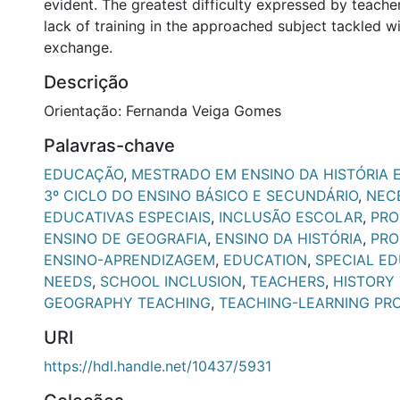
evident. The greatest difficulty expressed by teacher
lack of training in the approached subject tackled w
exchange.
Descrição
Orientação: Fernanda Veiga Gomes
Palavras-chave
EDUCAÇÃO
,
MESTRADO EM ENSINO DA HISTÓRIA 
3º CICLO DO ENSINO BÁSICO E SECUNDÁRIO
,
NEC
EDUCATIVAS ESPECIAIS
,
INCLUSÃO ESCOLAR
,
PRO
ENSINO DE GEOGRAFIA
,
ENSINO DA HISTÓRIA
,
PRO
ENSINO-APRENDIZAGEM
,
EDUCATION
,
SPECIAL E
NEEDS
,
SCHOOL INCLUSION
,
TEACHERS
,
HISTORY
GEOGRAPHY TEACHING
,
TEACHING-LEARNING PR
URI
https://hdl.handle.net/10437/5931