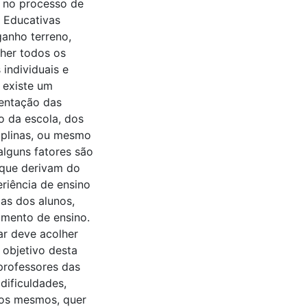
o no processo de
 Educativas
ganho terreno,
lher todos os
 individuais e
 existe um
mentação das
o da escola, dos
iplinas, ou mesmo
 alguns fatores são
 que derivam do
riência de ensino
as dos alunos,
imento de ensino.
ar deve acolher
 objetivo desta
 professores das
 dificuldades,
los mesmos, quer