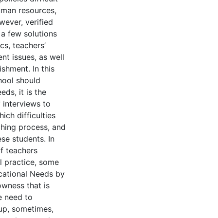
uman resources,
owever, verified
 a few solutions
cs, teachers’
nt issues, as well
ishment. In this
hool should
ds, it is the
f interviews to
ich difficulties
ching process, and
ese students. In
of teachers
al practice, some
ucational Needs by
owness that is
e need to
oup, sometimes,