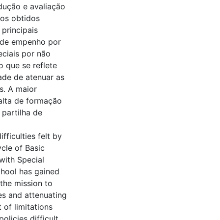
dução e avaliação
dos obtidos
principais
a de empenho por
ciais por não
o que se reflete
ade de atenuar as
s. A maior
falta de formação
partilha de
fficulties felt by
cle of Basic
with Special
school has gained
 the mission to
es and attenuating
t of limitations
licies difficult