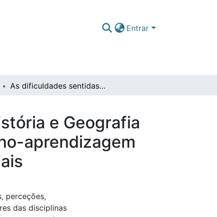
Entrar
As dificuldades sentidas pelos professores de História e Geografia do 3ºciclo do Ensino Básico no processo de ensino-aprendizagem dos alunos com necessidades educativas especiais
stória e Geografia
sino-aprendizagem
ais
s, perceções,
es das disciplinas