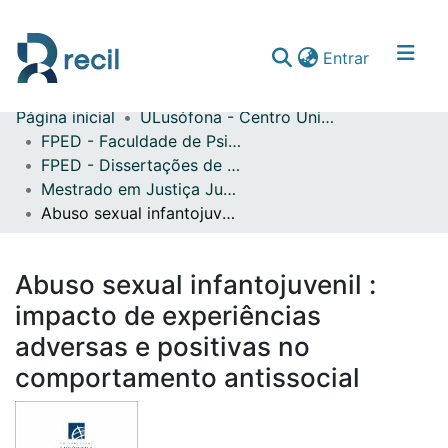
(current)
Entrar
Página inicial
ULusófona - Centro Universitário do Porto
Comunidades & Coleções
FPED - Faculdade de Psicologia, Educação e Desporto
FPED - Dissertações de Mestrado
Percorrer repositório
Mestrado em Justiça Juvenil e Proteção de Crianças e Jovens em Perigo
Estatísticas
Abuso sexual infantojuvenil : impacto de experiências adversas e positivas no comportamento antissocial
Abuso sexual infantojuvenil :
impacto de experiências
adversas e positivas no
comportamento antissocial