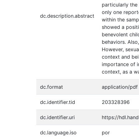
particularly th
only one report
dc.description.abstract
within the samp
showed a positi
benevolent chil
behaviors. Also,
However, sexual
context and bei
importance of i
context, as a w
dc.format
application/pdf
dc.identifier.tid
203328396
dc.identifier.uri
https://hdl.han
dc.language.iso
por