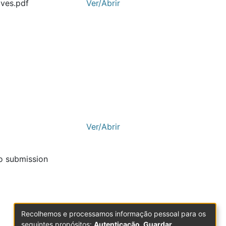
lves.pdf
Ver/Abrir
Ver/Abrir
to submission
Recolhemos e processamos informação pessoal para os
seguintes propósitos:
Autenticação, Guardar