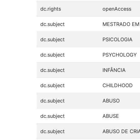
dc.rights
openAccess
dc.subject
MESTRADO EM 
dc.subject
PSICOLOGIA
dc.subject
PSYCHOLOGY
dc.subject
INFÂNCIA
dc.subject
CHILDHOOD
dc.subject
ABUSO
dc.subject
ABUSE
dc.subject
ABUSO DE CRI