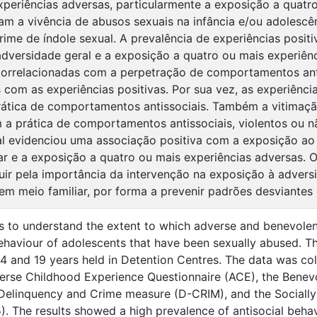
experiências adversas, particularmente a exposição a quatr
am a vivência de abusos sexuais na infância e/ou adolesc
rime de índole sexual. A prevalência de experiências posit
adversidade geral e a exposição a quatro ou mais experiên
correlacionadas com a perpetração de comportamentos ant
 com as experiências positivas. Por sua vez, as experiência
rática de comportamentos antissociais. Também a vitimaç
a prática de comportamentos antissociais, violentos ou nã
l evidenciou uma associação positiva com a exposição ao 
ar e a exposição a quatro ou mais experiências adversas. 
uir pela importância da intervenção na exposição à adver
em meio familiar, por forma a prevenir padrões desviantes e
s to understand the extent to which adverse and benevole
behaviour of adolescents that have been sexually abused. T
 and 19 years held in Detention Centres. The data was co
erse Childhood Experience Questionnaire (ACE), the Benev
 Delinquency and Crime measure (D-CRIM), and the Socially
. The results showed a high prevalence of antisocial beha