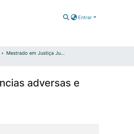
Entrar
Mestrado em Justiça Juvenil e Proteção de Crianças e Jovens em Perigo
ências adversas e