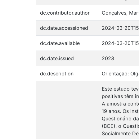
dc.contributor.author
Gonçalves, Mart
dc.date.accessioned
2024-03-20T15
dc.date.available
2024-03-20T15
dc.date.issued
2023
dc.description
Orientação: Ol
Este estudo te
positivas têm 
A amostra cont
19 anos. Os ins
Questionário da
(BCE), o Questi
Socialmente De