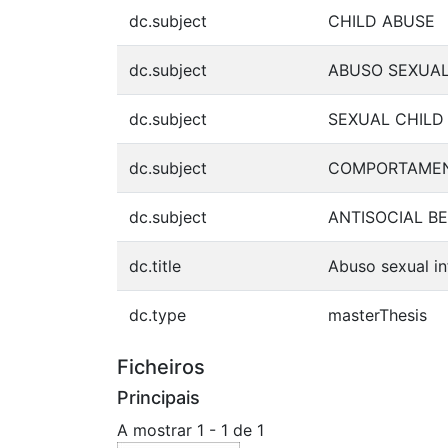
dc.subject
CHILD ABUSE
dc.subject
ABUSO SEXUAL
dc.subject
SEXUAL CHILD
dc.subject
COMPORTAMEN
dc.subject
ANTISOCIAL B
dc.title
Abuso sexual in
dc.type
masterThesis
Ficheiros
Principais
A mostrar
1 - 1 de 1