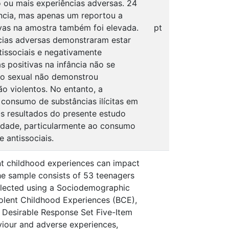
o ou mais experiências adversas. 24
ência, mas apenas um reportou a
ivas na amostra também foi elevada.
pt
cias adversas demonstraram estar
issociais e negativamente
s positivas na infância não se
ão sexual não demonstrou
o violentos. No entanto, a
consumo de substâncias ilícitas em
Os resultados do presente estudo
sidade, particularmente ao consumo
 antissociais.
nt childhood experiences can impact
he sample consists of 53 teenagers
llected using a Sociodemographic
olent Childhood Experiences (BCE),
 Desirable Response Set Five-Item
viour and adverse experiences,