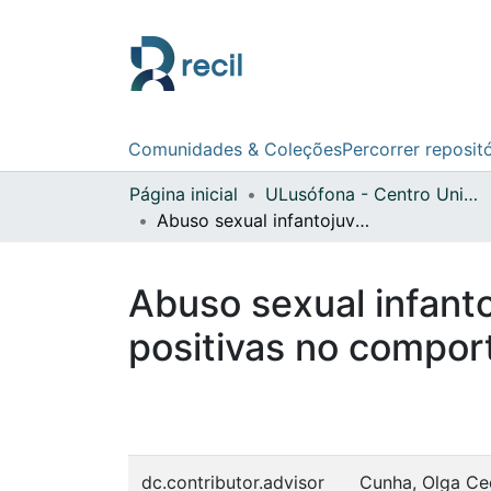
Comunidades & Coleções
Percorrer reposit
Página inicial
ULusófona - Centro Universitário do Porto
Abuso sexual infantojuvenil : impacto de experiências adversas e positivas no comportamento antissocial
Abuso sexual infanto
positivas no compor
dc.contributor.advisor
Cunha, Olga Cec