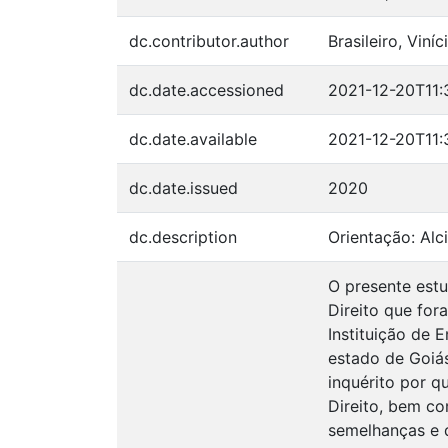
dc.contributor.author
Brasileiro, Viní
dc.date.accessioned
2021-12-20T11:
dc.date.available
2021-12-20T11:
dc.date.issued
2020
dc.description
Orientação: Alc
O presente estu
Direito que fo
Instituição de 
estado de Goiá
inquérito por 
Direito, bem co
semelhanças e d