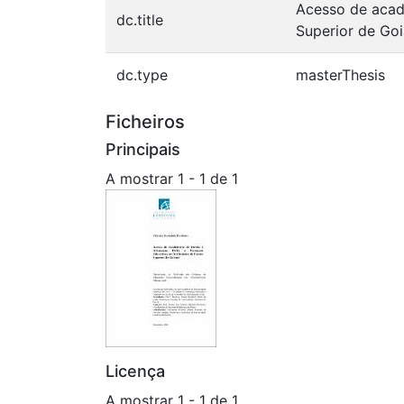
Acesso de acadê
dc.title
Superior de Goi
dc.type
masterThesis
Ficheiros
Principais
A mostrar
1 - 1 de 1
Licença
A mostrar
1 - 1 de 1