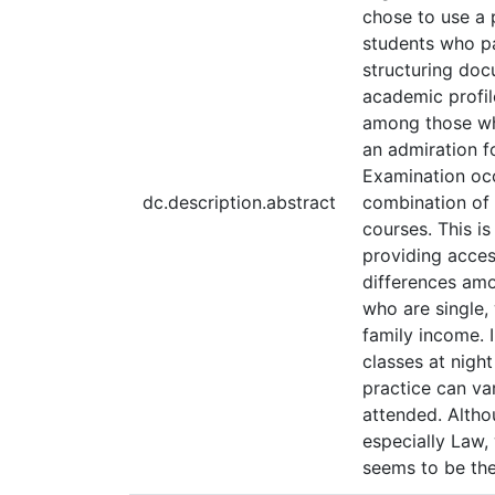
chose to use a 
students who pa
structuring doc
academic profile
among those wh
an admiration f
Examination occ
dc.description.abstract
combination of 
courses. This is
providing acces
differences amo
who are single,
family income. I
classes at night
practice can va
attended. Altho
especially Law, 
seems to be the