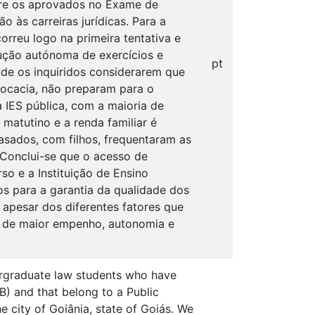
tre os aprovados no Exame de
o às carreiras jurídicas. Para a
rreu logo na primeira tentativa e
lução autónoma de exercícios e
pt
o de os inquiridos considerarem que
vocacia, não preparam para o
à IES pública, com a maioria de
 matutino e a renda familiar é
casados, com filhos, frequentaram as
. Conclui-se que o acesso de
so e a Instituição de Ensino
os para a garantia da qualidade dos
, apesar dos diferentes fatores que
r de maior empenho, autonomia e
dergraduate law students who have
B) and that belong to a Public
he city of Goiânia, state of Goiás. We