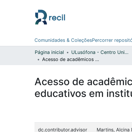
Comunidades & Coleções
Percorrer reposit
Página inicial
ULusófona - Centro Universitário do Porto
Acesso de acadêmicos de direito à advocacia : perfis e percursos educativos em instituições de Ensino Superior de Goiânia
Acesso de acadêmicos
educativos em instit
dc.contributor.advisor
Martins, Alcina 