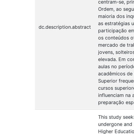
centram-se, pr
Ordem, ao segui
maioria dos inq
as estratégias 
dc.description.abstract
participação em
os conteúdos of
mercado de trab
jovens, solteir
elevada. Em con
aulas no períod
acadêmicos de D
Superior freque
cursos superior
influenciam na
preparação espe
This study seek
undergone and p
Higher Education