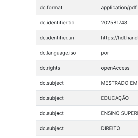
dc.format
application/pdf
dc.identifier.tid
202581748
dc.identifier.uri
https://hdl.han
dc.language.iso
por
dc.rights
openAccess
dc.subject
MESTRADO EM 
dc.subject
EDUCAÇÃO
dc.subject
ENSINO SUPER
dc.subject
DIREITO