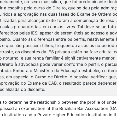
imeiramente, no sexo masculino, que foi predominante den
r a escolha pelo curso de Direito, que se deu pela admiraçã
uiridos a aprovação nas duas fases do Exame de Ordem oco
utilizadas para alcançar êxito foram a combinação de reso
 aulas preparatórias, em cursos livres. Tal deve-se ao fat
erecidos pelas IES, apesar de serem úteis ao acesso à ad
alho. Quanto às diferenças entre os perfis, relativamente 
os e que não possuem filhos, frequentou as aulas no período
traste, os discentes da IES privada estão na fase adulta, 
o noturno, e sua renda familiar é significativamente menor
ireito à advocacia pode variar conforme o perfil, o percur
ntada. Embora o Ministério da Educação estabeleça critéri
es, em especial o Curso de Direito, é possível verificar que
 aprovação do Exame da OAB, o resultado parece depende
cializada do discente.
s to determine the relationship between the profile of un
assed an examination at the Brazilian Bar Association (OA
 Institution and a Private Higher Education Institution in t