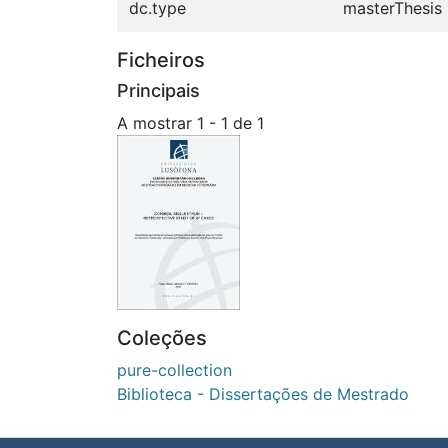
dc.type
masterThesis
Ficheiros
Principais
A mostrar
1 - 1 de 1
Coleções
pure-collection
Biblioteca - Dissertações de Mestrado