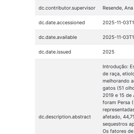
dc.contributor.supervisor
Resende, Ana
dc.date.accessioned
2025-11-03T1
dc.date.available
2025-11-03T1
dc.date.issued
2025
Introdução: E
de raça, etio
melhorando a
gatos (51 olh
2019 e 15 de 
foram Persa (
representadas
dc.description.abstract
afetado, 44,7
sequestros ap
Os fatores de 