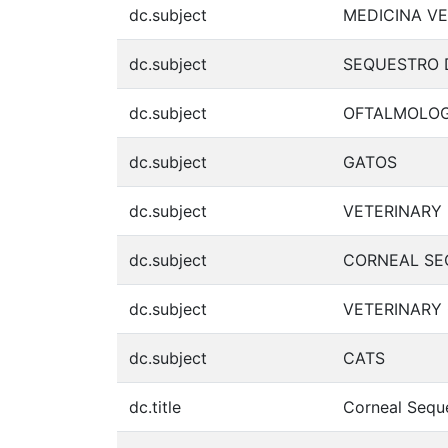
dc.subject
MEDICINA VE
dc.subject
SEQUESTRO 
dc.subject
OFTALMOLOG
dc.subject
GATOS
dc.subject
VETERINARY
dc.subject
CORNEAL S
dc.subject
VETERINARY
dc.subject
CATS
dc.title
Corneal Seque