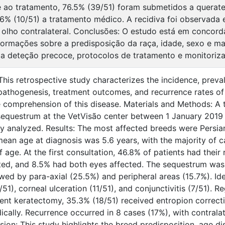
 ao tratamento, 76.5% (39/51) foram submetidos a querate
.6% (10/51) a tratamento médico. A recidiva foi observada
olho contralateral. Conclusões: O estudo está em concord
formações sobre a predisposição da raça, idade, sexo e man
a deteção precoce, protocolos de tratamento e monitoriz
This retrospective study characterizes the incidence, preval
opathogenesis, treatment outcomes, and recurrence rates of
 comprehension of this disease. Materials and Methods: A t
sequestrum at the VetVisão center between 1 January 2019
ly analyzed. Results: The most affected breeds were Persi
mean age at diagnosis was 5.6 years, with the majority of 
 age. At the first consultation, 46.8% of patients had their 
cted, and 8.5% had both eyes affected. The sequestrum was l
wed by para-axial (25.5%) and peripheral areas (15.7%). Iden
51), corneal ulceration (11/51), and conjunctivitis (7/51). 
nt keratectomy, 35.3% (18/51) received entropion correcti
ally. Recurrence occurred in 8 cases (17%), with contralat
ion: This study highlights the breed predisposition, age dist