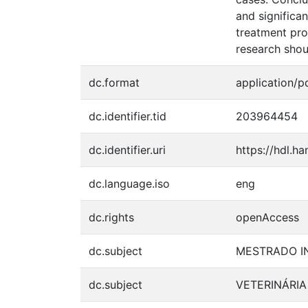
and significa
treatment pro
research shou
dc.format
application/p
dc.identifier.tid
203964454
dc.identifier.uri
https://hdl.h
dc.language.iso
eng
dc.rights
openAccess
dc.subject
MESTRADO I
dc.subject
VETERINÁRIA