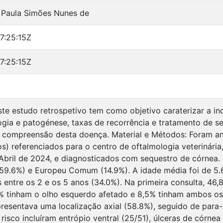
 Paula Simões Nunes de
7:25:15Z
7:25:15Z
ste estudo retrospetivo tem como objetivo caraterizar a in
logia e patogénese, taxas de recorrência e tratamento de 
 compreensão desta doença. Material e Métodos: Foram an
os) referenciados para o centro de oftalmologia veterinária,
Abril de 2024, e diagnosticados com sequestro de córnea. 
59.6%) e Europeu Comum (14.9%). A idade média foi de 5.
 entre os 2 e os 5 anos (34.0%). Na primeira consulta, 46,
% tinham o olho esquerdo afetado e 8,5% tinham ambos os 
resentava uma localização axial (58.8%), seguido de para-ax
risco incluíram entrópio ventral (25/51), úlceras de córnea (