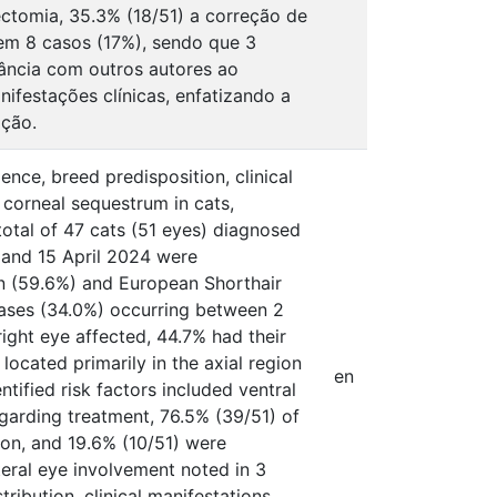
ctomia, 35.3% (18/51) a correção de
 em 8 casos (17%), sendo que 3
ância com outros autores ao
ifestações clínicas, enfatizando a
ação.
ence, breed predisposition, clinical
 corneal sequestrum in cats,
otal of 47 cats (51 eyes) diagnosed
 and 15 April 2024 were
an (59.6%) and European Shorthair
cases (34.0%) occurring between 2
right eye affected, 44.7% had their
ocated primarily in the axial region
en
tified risk factors included ventral
Regarding treatment, 76.5% (39/51) of
on, and 19.6% (10/51) were
eral eye involvement noted in 3
ribution, clinical manifestations,