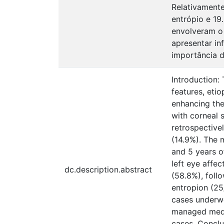
Relativamente
entrópio e 19
envolveram o 
apresentar in
importância d
Introduction: 
features, eti
enhancing the
with corneal 
retrospective
(14.9%). The 
and 5 years of
left eye affe
dc.description.abstract
(58.8%), follo
entropion (25/
cases underwe
managed medic
cases. Conclus