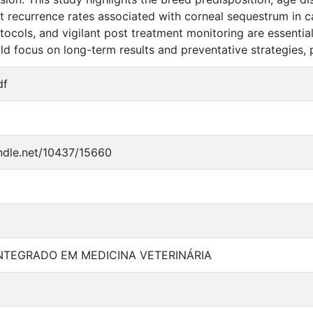
nt recurrence rates associated with corneal sequestrum in c
tocols, and vigilant post treatment monitoring are essenti
ld focus on long-term results and preventative strategies, 
df
andle.net/10437/15660
NTEGRADO EM MEDICINA VETERINÁRIA