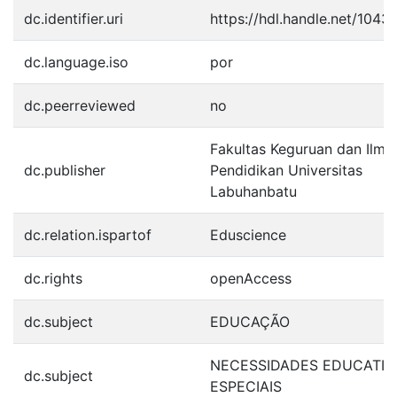
dc.identifier.uri
https://hdl.handle.net/104
dc.language.iso
por
dc.peerreviewed
no
Fakultas Keguruan dan Ilmu
dc.publisher
Pendidikan Universitas
Labuhanbatu
dc.relation.ispartof
Eduscience
dc.rights
openAccess
dc.subject
EDUCAÇÃO
NECESSIDADES EDUCATIV
dc.subject
ESPECIAIS