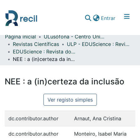
(current)
Entrar
Página inicial
ULusófona - Centro Universitário do Porto
Comunidades & Coleções
Revistas Científicas
ULP - EDUScience : Revista do Centro de Estudos em Educação e Formação
EDUScience : Revista do Centro de Estudos em Educação e Formação vol. 1 (2011)
Percorrer repositório
NEE : a (in)certeza da inclusão
Estatísticas
NEE : a (in)certeza da inclusão
Ver registo simples
dc.contributor.author
Arnaut, Ana Cristina
dc.contributor.author
Monteiro, Isabel Maria