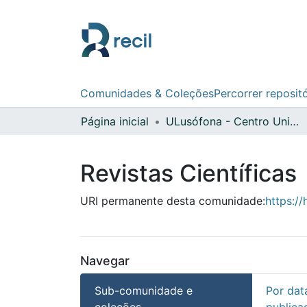
Comunidades & Coleções
Percorrer reposit
Página inicial
ULusófona - Centro Universitário do Porto
Revistas Científicas
URI permanente desta comunidade:
https:/
Navegar
Sub-comunidade e
Por dat
coleções
publica