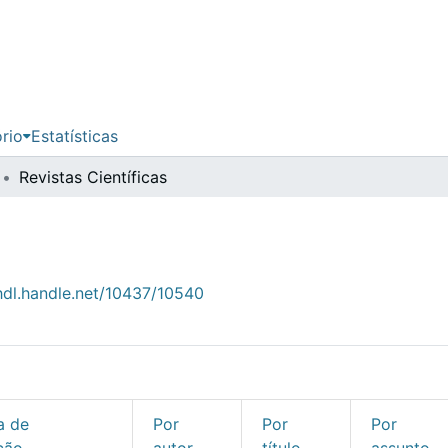
ório
Estatísticas
Revistas Científicas
/hdl.handle.net/10437/10540
a de
Por
Por
Por
ção
autor
título
assunto