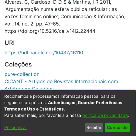
Alvares, C, Cardoso, D D S & Martins, I R 2011,
'Argumentação numa esfera pública reticular : as
vozes femininas online', Comunicação & Informação,
vol. 14, no. 2, pp. 47-65.
https://doi.org/10.5216/cei.v14i2.22444
URI
https://hdl.handle.net/10437/16110
Coleções
pure-collection
CICANT - Artigos de Revistas Internacionais com
Arbitragem Científica
Recolhemos e processamos informação pessoal para os
Ver registo completo
seguintes propósitos:
Autenticação, Guardar Preferências,
Termos de Uso e Estatísticas
.
Para saber mais, por favor leia a nossa
política de privacidade
.
Powered by DSpace
Copyright © 2003-2026
LYRASIS
Configurações
Accessibility
Política de
Termos
Contacte-
Pesonalizar
Rejeitar
Concordo
de Cookies
settings
Privacidade
de Uso
nos