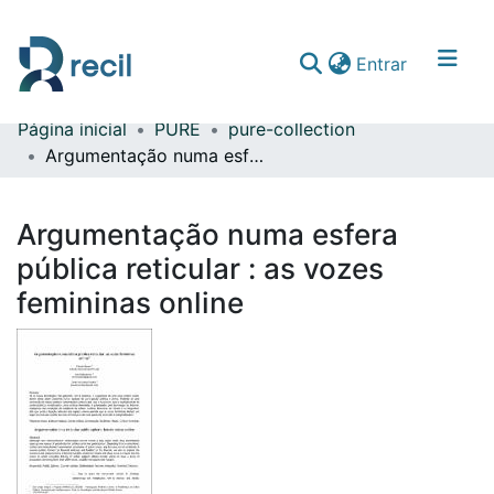
(current)
Entrar
Página inicial
PURE
pure-collection
Comunidades & Coleções
Argumentação numa esfera pública reticular : as vozes femininas online
Percorrer repositório
Argumentação numa esfera
Estatísticas
pública reticular : as vozes
femininas online