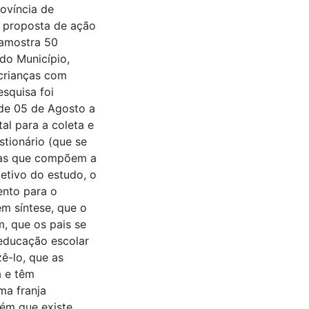
ovíncia de
a proposta de ação
 amostra 50
ido Município,
 crianças com
squisa foi
 de 05 de Agosto a
l para a coleta e
stionário (que se
adas que compõem a
jetivo do estudo, o
ento para o
m síntese, que o
m, que os pais se
educação escolar
ê-lo, que as
a e têm
ma franja
bém que existe