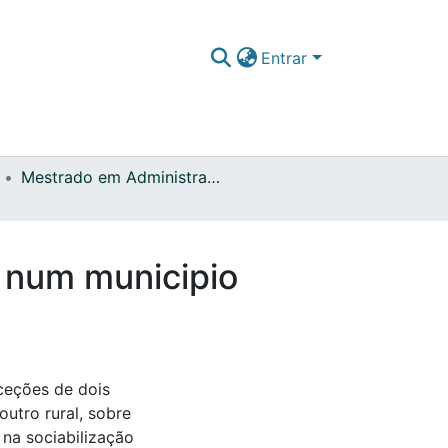
Entrar
Mestrado em Administração, Acompanhamento e Regulação da Educação
a num municipio
nceções de dois
utro rural, sobre
 na sociabilização