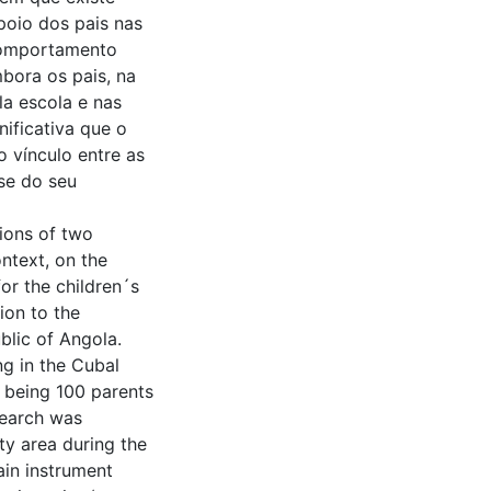
poio dos pais nas
 comportamento
mbora os pais, na
la escola e nas
ificativa que o
 vínculo entre as
ase do seu
nions of two
ntext, on the
for the children´s
ion to the
blic of Angola.
ng in the Cubal
, being 100 parents
search was
ty area during the
in instrument