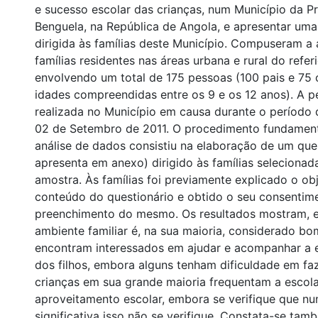
e sucesso escolar das crianças, num Município da Pr
Benguela, na República de Angola, e apresentar um
dirigida às famílias deste Município. Compuseram a
famílias residentes nas áreas urbana e rural do refer
envolvendo um total de 175 pessoas (100 pais e 75
idades compreendidas entre os 9 e os 12 anos). A pe
realizada no Município em causa durante o período
02 de Setembro de 2011. O procedimento fundamenta
análise de dados consistiu na elaboração de um que
apresenta em anexo) dirigido às famílias selecion
amostra. Às famílias foi previamente explicado o ob
conteúdo do questionário e obtido o seu consentim
preenchimento do mesmo. Os resultados mostram, e
ambiente familiar é, na sua maioria, considerado bo
encontram interessados em ajudar e acompanhar a 
dos filhos, embora alguns tenham dificuldade em faz
crianças em sua grande maioria frequentam a escol
aproveitamento escolar, embora se verifique que nu
significativa isso não se verifique. Constata-se tam