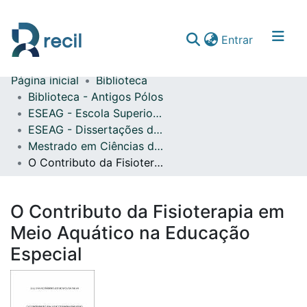
(current)
Entrar
Página inicial
Biblioteca
Comunidades & Coleções
Biblioteca - Antigos Pólos
ESEAG - Escola Superior de Educação Almeida Garrett
Percorrer repositório
ESEAG - Dissertações de Mestrado
Estatísticas
Mestrado em Ciências da Educação na Especialidade de Educação Especial e Domínio Cognitivo e Motor
O Contributo da Fisioterapia em Meio Aquático na Educação Especial
O Contributo da Fisioterapia em
Meio Aquático na Educação
Especial