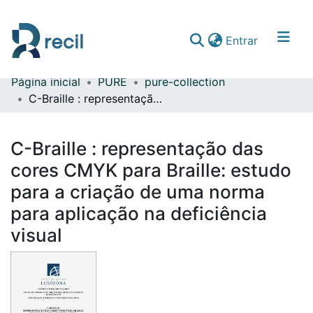
(current)
Entrar
Página inicial
PURE
pure-collection
Comunidades & Coleções
C-Braille : representação das cores CMYK para Braille: estudo para a criação de uma norma para aplicação na deficiência visual
Percorrer repositório
C-Braille : representação das
Estatísticas
cores CMYK para Braille: estudo
para a criação de uma norma
para aplicação na deficiência
visual