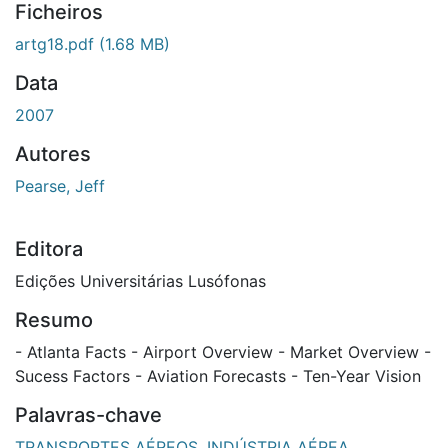
Ficheiros
artg18.pdf
(1.68 MB)
Data
2007
Autores
Pearse, Jeff
Editora
Edições Universitárias Lusófonas
Resumo
- Atlanta Facts - Airport Overview - Market Overview -
Sucess Factors - Aviation Forecasts - Ten-Year Vision
Palavras-chave
TRANSPORTES AÉREOS
,
INDÚSTRIA AÉREA
,