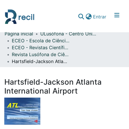
(current)
Entrar
Página inicial
ULusófona - Centro Universitário de Lisboa
Comunidades & Coleções
ECEO - Escola de Ciências Económicas e das Organizações
ECEO - Revistas Científicas
Percorrer repositório
Revista Lusófona de Ciências Aeronáuticas
Estatísticas
Hartsfield-Jackson Atlanta International Airport
Hartsfield-Jackson Atlanta
International Airport