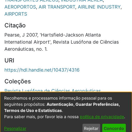
AEROPORTOS
,
AIR TRANSPORT
,
AIRLINE INDUSTRY
,
AIRPORTS
Citação
Pearse, J 2007, 'Hartsfield-Jackson Atlanta
International Airport', Revista Lusófona de Ciências
Aeronáuticas, no. 1.
URI
https://hdl.handle.net/10437/4316
Coleções
Revista Lusófona de Ciências Aeronáuticas
Recolhemos e processamos informação pessoal para os
Ver registo completo
seguintes propósitos:
Autenticação, Guardar Preferências,
Termos de Uso e Estatísticas
.
Para saber mais, por favor leia a nossa
política de privacidade
.
Powered by DSpace
Copyright © 2003-2026
LYRASIS
Configurações
Accessibility
Política de
Termos
Contacte-
Pesonalizar
Rejeitar
Concordo