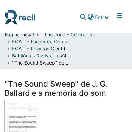
(current)
Entrar
Página inicial
ULusófona - Centro Universitário de Lisboa
Comunidades & Coleções
ECATI - Escola de Comunicação, Arquitetura, Artes e Tecnologias da Informação
ECATI - Revistas Científicas
Percorrer repositório
Babilónia : Revista Lusófona de Línguas, Culturas e Tradução
Estatísticas
''The Sound Sweep'' de J. G. Ballard e a memória do som
''The Sound Sweep'' de J. G.
Ballard e a memória do som