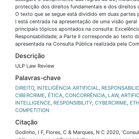
protecção dos direitos fundamentais e dos direitos
O texto que se segue está dividido em duas partes p
I está centrada na apresentação de uma visão geral 
principais tópicos apontados na consulta: Excelênci
Responsabilidade; a Parte II corresponde ao texto d
apresentada na Consulta Pública realizada pela Com
Descrição
ULP Law Review
Palavras-chave
DIREITO
,
INTELIGÊNCIA ARTIFICIAL
,
RESPONSABILI
CIBERCRIME
,
ÉTICA
,
CONCORRÊNCIA
,
LAW
,
ARTIFI
INTELLIGENCE
,
RESPONSIBILITY
,
CYBERCRIME
,
ETH
COMPETITION
Citação
Godinho, I F, Flores, C & Marques, N C 2020, 'Consul