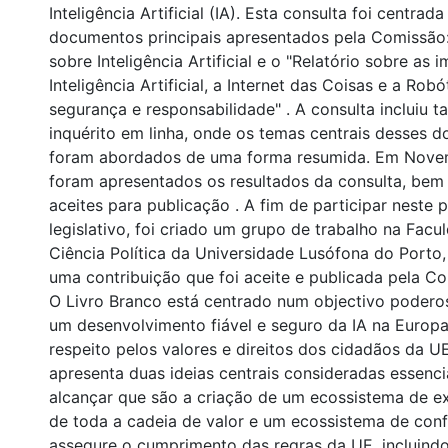
Inteligência Artificial (IA). Esta consulta foi centrad
documentos principais apresentados pela Comissão:
sobre Inteligência Artificial e o "Relatório sobre as 
Inteligência Artificial, a Internet das Coisas e a Ro
segurança e responsabilidade" . A consulta incluiu
inquérito em linha, onde os temas centrais desses 
foram abordados de uma forma resumida. Em Nove
foram apresentados os resultados da consulta, bem
aceites para publicação . A fim de participar neste 
legislativo, foi criado um grupo de trabalho na Facu
Ciência Política da Universidade Lusófona do Porto
uma contribuição que foi aceite e publicada pela C
O Livro Branco está centrado num objectivo poderos
um desenvolvimento fiável e seguro da IA na Europa
respeito pelos valores e direitos dos cidadãos da UE
apresenta duas ideias centrais consideradas essenci
alcançar que são a criação de um ecossistema de e
de toda a cadeia de valor e um ecossistema de con
assegure o cumprimento das regras da UE, incluindo