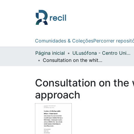
Comunidades & Coleções
Percorrer reposit
Página inicial
ULusófona - Centro Universitário do Porto
Consultation on the white paper on artificial intelligence : a european approach
Consultation on the w
approach