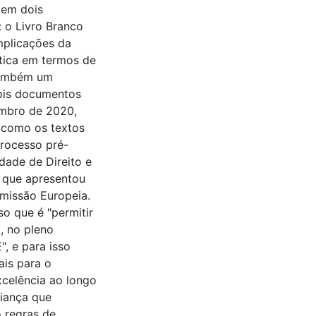
a em dois
 o Livro Branco
implicações da
bótica em termos de
 também um
dois documentos
mbro de 2020,
 como os textos
processo pré-
ldade de Direito e
, que apresentou
omissão Europeia.
o que é "permitir
, no pleno
", e para isso
ais para o
xcelência ao longo
fiança que
 regras de