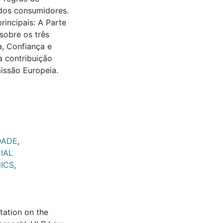
 dos consumidores.
rincipais: A Parte
sobre os três
a, Confiança e
a contribuição
issão Europeia.
DADE
,
CIAL
ICS
,
tation on the