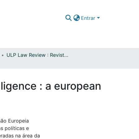
Entrar
ULP Law Review : Revista de Direito da ULP, vol. 14 n.º 1 (2020)
lligence : a european
são Europeia
s políticas e
eradas na área da