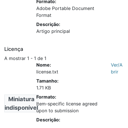
Formato:
Adobe Portable Document
Format
Descrição:
Artigo principal
Licença
A mostrar
1 - 1 de 1
Nome:
Ver/A
license.txt
brir
Tamanho:
1.71 KB
Formato:
Miniatura
Item-specific license agreed
indisponível
upon to submission
Descrição: