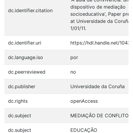
dispositivo de mediação
dc.identifier.citation
socioeducativa', Paper pre
at Universidade da Coruña,
1/01/11.
dc.identifier.uri
https://hdl.handle.net/104
dc.language.iso
por
dc.peerreviewed
no
dc.publisher
Universidade da Coruña
dc.rights
openAccess
dc.subject
MEDIAÇÃO DE CONFLITOS
dc.subject
EDUCAÇÃO