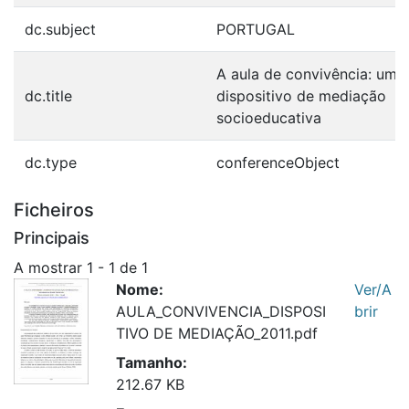
dc.subject
PORTUGAL
A aula de convivência: um
dc.title
dispositivo de mediação
socioeducativa
dc.type
conferenceObject
Ficheiros
Principais
A mostrar
1 - 1 de 1
Nome:
Ver/A
AULA_CONVIVENCIA_DISPOSI
brir
TIVO DE MEDIAÇÃO_2011.pdf
Tamanho:
212.67 KB