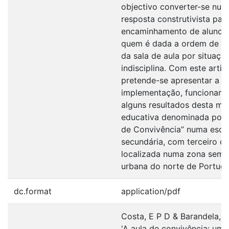
objectivo converter-se num
resposta construtivista par
encaminhamento de alunos
quem é dada a ordem de sa
da sala de aula por situaçã
indisciplina. Com este artig
pretende-se apresentar a
implementação, funcioname
alguns resultados desta me
educativa denominada por 
de Convivência” numa esco
secundária, com terceiro cic
localizada numa zona semi
urbana do norte de Portuga
dc.format
application/pdf
Costa, E P D & Barandela, T
'A aula de convivência: um