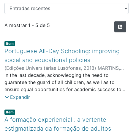
Entradas recentes
A mostrar
1 - 5 de 5
Item type:
,
Item
Portuguese All-Day Schooling: improving
social and educational policies
(
Edições Universitárias Lusófonas
,
2018
)
MARTINS,
JORGE ILÍDIO FARIA
In the last decade, acknowledging the need to
;
Vale, Ana
;
Mouraz, Ana
;
FPED -
Faculty of Psychology, Education and Sport
guarantee the guard of all chil dren, as well as to
;
CeiED -
Interdisciplinary Research Centre for Education and
ensure equal opportunities for academic success to
Development
the child ren and adolescents from socio-economic
Expandir
disadvantaged backgrounds, several European
countries have implemented policies and programmes
Item type:
,
Item
which led to the introduction of ‘all-day schooling’, i.e.,
A formação experiencial : a vertente
to the expansion of school time. Amongst these
estigmatizada da formação de adultos
countries were Germany (Reh, Rabenstein & Fritzche,