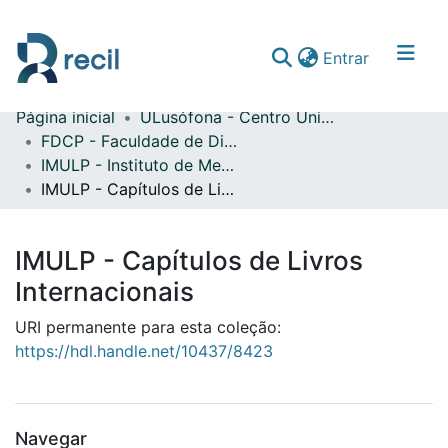
(current)
Entrar
Página inicial
ULusófona - Centro Universitário do Porto
Comunidades & Coleções
FDCP - Faculdade de Direito e Ciência Política
IMULP - Instituto de Mediação da Universidade Lusófona do Porto
Percorrer repositório
IMULP - Capítulos de Livros Internacionais
Estatísticas
IMULP - Capítulos de Livros
Internacionais
URI permanente para esta coleção:
https://hdl.handle.net/10437/8423
Navegar