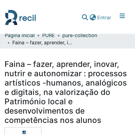
(current)
Entrar
Página inicial
PURE
pure-collection
Comunidades & Coleções
Faina – fazer, aprender, inovar, nutrir e autonomizar : processos artísticos -humanos, analógicos e digitais, na valorização do Património local e desenvolvimentos de competências nos alunos
Percorrer repositório
Faina – fazer, aprender, inovar,
Estatísticas
nutrir e autonomizar : processos
artísticos -humanos, analógicos
e digitais, na valorização do
Património local e
desenvolvimentos de
competências nos alunos