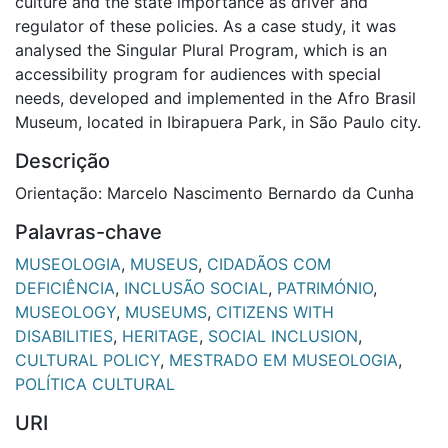
culture and the state importance as driver and
regulator of these policies. As a case study, it was
analysed the Singular Plural Program, which is an
accessibility program for audiences with special
needs, developed and implemented in the Afro Brasil
Museum, located in Ibirapuera Park, in São Paulo city.
Descrição
Orientação: Marcelo Nascimento Bernardo da Cunha
Palavras-chave
MUSEOLOGIA
,
MUSEUS
,
CIDADÃOS COM
DEFICIÊNCIA
,
INCLUSÃO SOCIAL
,
PATRIMÓNIO
,
MUSEOLOGY
,
MUSEUMS
,
CITIZENS WITH
DISABILITIES
,
HERITAGE
,
SOCIAL INCLUSION
,
CULTURAL POLICY
,
MESTRADO EM MUSEOLOGIA
,
POLÍTICA CULTURAL
URI