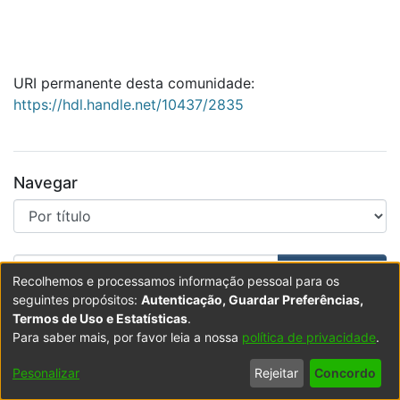
URI permanente desta comunidade:
https://hdl.handle.net/10437/2835
Navegar
Percorrer ULusófona - Centro Unive
Pesquisar
Recolhemos e processamos informação pessoal para os
seguintes propósitos:
Autenticação, Guardar Preferências,
Filtrar resultados inserindo as primeiras letras
Termos de Uso e Estatísticas
.
A mostrar
1 - 20 de 1037
Para saber mais, por favor leia a nossa
política de privacidade
.
Pesonalizar
Rejeitar
Concordo
Item type:
,
Item