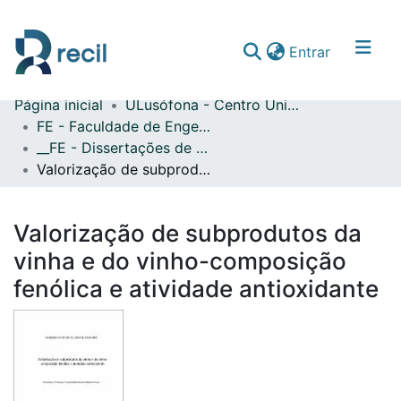
(current)
Entrar
Página inicial
ULusófona - Centro Universitário de Lisboa
Comunidades & Coleções
FE - Faculdade de Engenharia
__FE - Dissertações de Mestrado
Percorrer repositório
Valorização de subprodutos da vinha e do vinho-composição fenólica e atividade antioxidante
Estatísticas
Valorização de subprodutos da
vinha e do vinho-composição
fenólica e atividade antioxidante