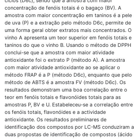
ciclos (D6c), sendo que a amostra com maior
concentração de fenóis totais é o bagaço (BV). A
amostra com maior concentração em taninos é a pele
de uva (P) e a extração pelo método D6c, permite de
uma forma geral obter extratos mais concentrados. O
vinho A apresenta um teor superior em fenóis totais e
taninos do que o vinho B. Usando o método de DPPH
conclui-se que a amostra com maior atividade
antioxidante foi o extrato P (método A). A amostra
com maior atividade antioxidante ao se aplicar o
método FRAP é a P (método D6c), enquanto que pelo
método de ABTS é a amostra FV (método D6c). Os
resultados demonstram uma boa correlação entre o
teor em fenóis totais e flavonóides totais para as
amostras P, BV e U. Estabeleceu-se a correlação entre
os fenóis totais, flavonóides e a actividade
antioxidante. Os resultados preliminares de
identificação dos compostos por LC-MS conduziram a
duas propostas de identificação de compostos (ácido