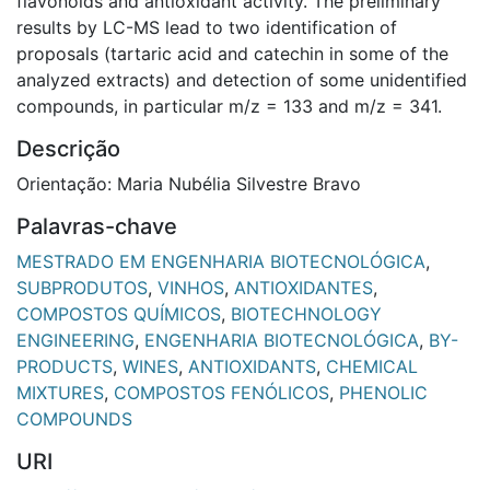
flavonoids and antioxidant activity. The preliminary
results by LC-MS lead to two identification of
proposals (tartaric acid and catechin in some of the
analyzed extracts) and detection of some unidentified
compounds, in particular m/z = 133 and m/z = 341.
Descrição
Orientação: Maria Nubélia Silvestre Bravo
Palavras-chave
MESTRADO EM ENGENHARIA BIOTECNOLÓGICA
,
SUBPRODUTOS
,
VINHOS
,
ANTIOXIDANTES
,
COMPOSTOS QUÍMICOS
,
BIOTECHNOLOGY
ENGINEERING
,
ENGENHARIA BIOTECNOLÓGICA
,
BY-
PRODUCTS
,
WINES
,
ANTIOXIDANTS
,
CHEMICAL
MIXTURES
,
COMPOSTOS FENÓLICOS
,
PHENOLIC
COMPOUNDS
URI