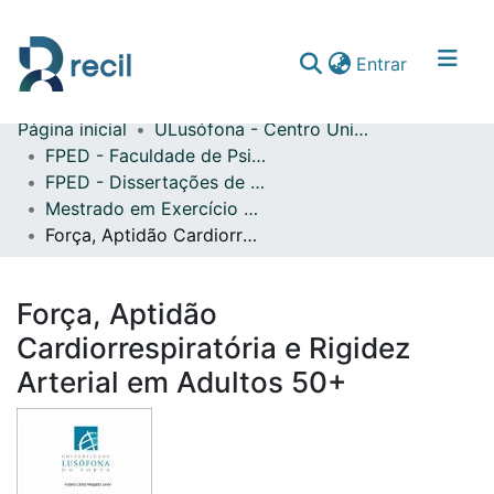
(current)
Entrar
Página inicial
ULusófona - Centro Universitário do Porto
Comunidades & Coleções
FPED - Faculdade de Psicologia, Educação e Desporto
FPED - Dissertações de Mestrado
Percorrer repositório
Mestrado em Exercício e Saúde
Estatísticas
Força, Aptidão Cardiorrespiratória e Rigidez Arterial em Adultos 50+
Força, Aptidão
Cardiorrespiratória e Rigidez
Arterial em Adultos 50+