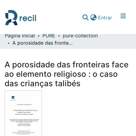
(current)
Entrar
Página inicial
PURE
pure-collection
Comunidades & Coleções
A porosidade das fronteiras face ao elemento religioso : o caso das crianças talibés
Percorrer repositório
A porosidade das fronteiras face
Estatísticas
ao elemento religioso : o caso
das crianças talibés