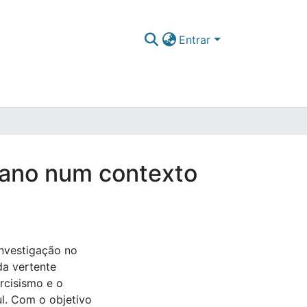
Entrar
icano num contexto
investigação no
da vertente
arcisismo e o
ul. Com o objetivo