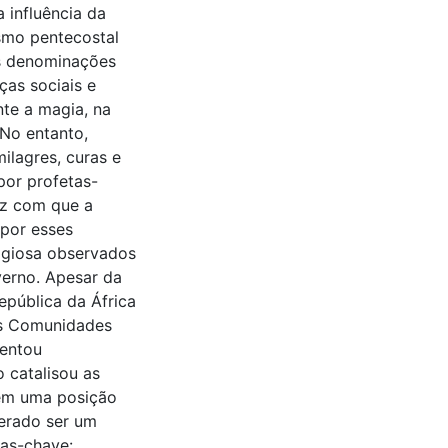
a influência da
smo pentecostal
is denominações
ças sociais e
nte a magia, na
 No entanto,
ilagres, curas e
por profetas-
az com que a
 por esses
ligiosa observados
verno. Apesar da
epública da África
as Comunidades
tentou
 catalisou as
rem uma posição
erado ser um
ras-chave: