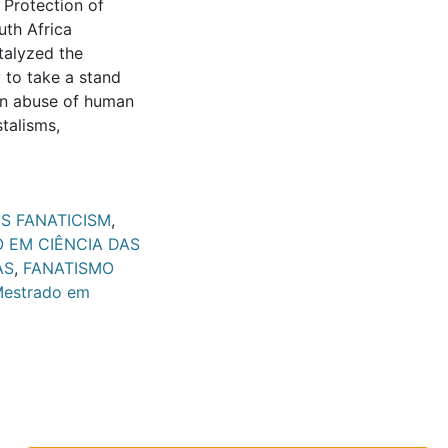
 Protection of
uth Africa
atalyzed the
 to take a stand
an abuse of human
talisms,
US FANATICISM
,
 EM CIÊNCIA DAS
AS
,
FANATISMO
estrado em