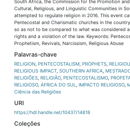
South Africa, the Commission for the Promotion and
Cultural, Religious, and Linguistic Communities in So
attempted to regulate religion in 2016. This event c
Pentecostal and Charismatic churches in the country
so as not to be compared to what was considered 
rights and a violation of the law. Keywords: Pentecos
Prophetism, Revivals, Narcissism, Religious Abuse
Palavras-chave
RELIGION
,
PENTECOSTALISM
,
PROPHETS
,
RELIGIO
RELIGIOUS IMPACT
,
SOUTHERN AFRICA
,
MESTRADO
RELIGIÕES
,
RELIGIÃO
,
PENTECOSTALISMO
,
PROFET
RELIGIOSO
,
ÁFRICA DO SUL
,
IMPACTO RELIGIOSO
,
M
Ciência das Religiões
URI
https://hdl.handle.net/10437/14818
Coleções