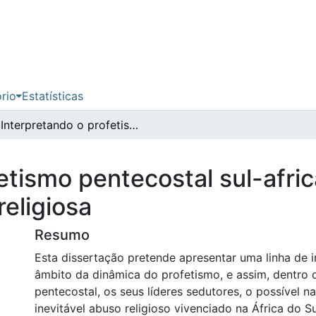
ório
Estatísticas
Interpretando o profetismo pentecostal sul-africano num contexto de abuso da prática religiosa
fetismo pentecostal sul-afr
religiosa
Resumo
Esta dissertação pretende apresentar uma linha de 
âmbito da dinâmica do profetismo, e assim, dentro 
pentecostal, os seus líderes sedutores, o possível n
inevitável abuso religioso vivenciado na África do S