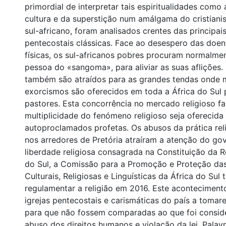
primordial de interpretar tais espiritualidades como 
cultura e da superstição num amálgama do cristiani
sul-africano, foram analisados crentes das principa
pentecostais clássicas. Face ao desespero das doen
físicas, os sul-africanos pobres procuram normalme
pessoa do «sangoma», para aliviar as suas aflições.
também são atraídos para as grandes tendas onde m
exorcismos são oferecidos em toda a África do Sul 
pastores. Esta concorrência no mercado religioso f
multiplicidade do fenómeno religioso seja oferecida
autoproclamados profetas. Os abusos da prática re
nos arredores de Pretória atraíram a atenção do go
liberdade religiosa consagrada na Constituição da R
do Sul, a Comissão para a Promoção e Proteção d
Culturais, Religiosas e Linguísticas da África do Sul 
regulamentar a religião em 2016. Este acontecimento
igrejas pentecostais e carismáticas do país a toma
para que não fossem comparadas ao que foi consid
abuso dos direitos humanos e violação da lei. Palav