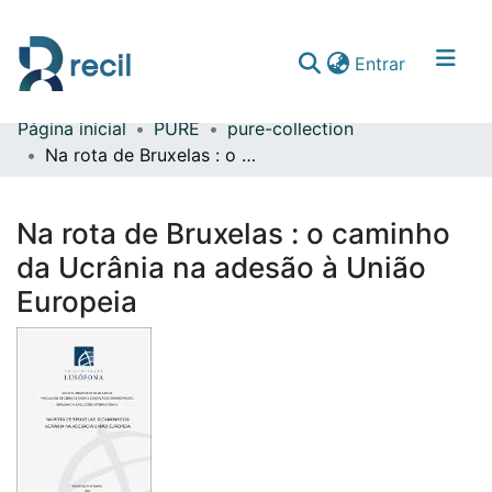
(current)
Entrar
Página inicial
PURE
pure-collection
Comunidades & Coleções
Na rota de Bruxelas : o caminho da Ucrânia na adesão à União Europeia
Percorrer repositório
Na rota de Bruxelas : o caminho
Estatísticas
da Ucrânia na adesão à União
Europeia