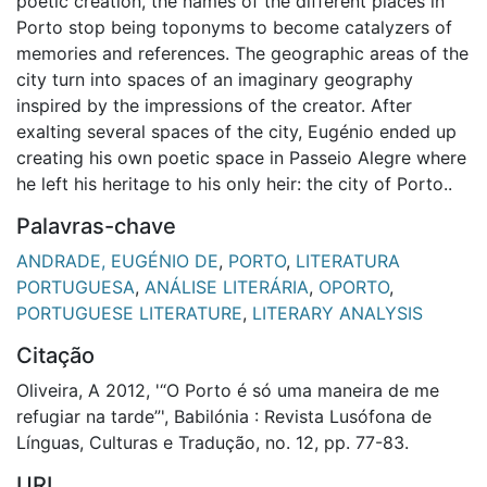
poetic creation, the names of the different places in
Porto stop being toponyms to become catalyzers of
memories and references. The geographic areas of the
city turn into spaces of an imaginary geography
inspired by the impressions of the creator. After
exalting several spaces of the city, Eugénio ended up
creating his own poetic space in Passeio Alegre where
he left his heritage to his only heir: the city of Porto..
Palavras-chave
ANDRADE, EUGÉNIO DE
,
PORTO
,
LITERATURA
PORTUGUESA
,
ANÁLISE LITERÁRIA
,
OPORTO
,
PORTUGUESE LITERATURE
,
LITERARY ANALYSIS
Citação
Oliveira, A 2012, '“O Porto é só uma maneira de me
refugiar na tarde”', Babilónia : Revista Lusófona de
Línguas, Culturas e Tradução, no. 12, pp. 77-83.
URI