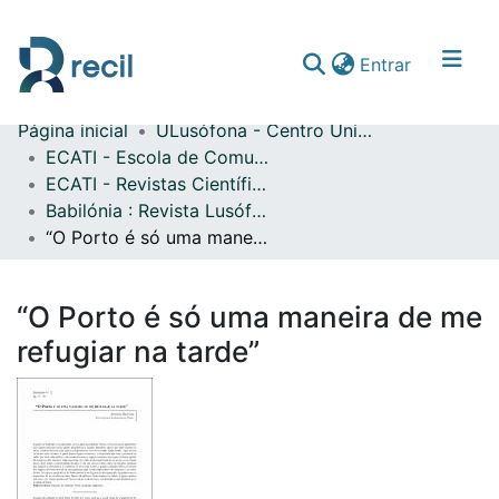
(current)
Entrar
Página inicial
ULusófona - Centro Universitário de Lisboa
Comunidades & Coleções
ECATI - Escola de Comunicação, Arquitetura, Artes e Tecnologias da Informação
ECATI - Revistas Científicas
Percorrer repositório
Babilónia : Revista Lusófona de Línguas, Culturas e Tradução
Estatísticas
“O Porto é só uma maneira de me refugiar na tarde”
“O Porto é só uma maneira de me
refugiar na tarde”