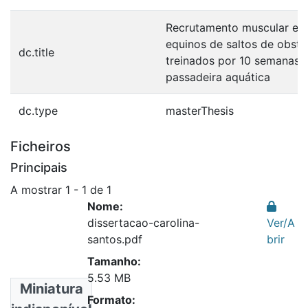
Recrutamento muscular em
equinos de saltos de obstá
dc.title
treinados por 10 semanas 
passadeira aquática
dc.type
masterThesis
Ficheiros
Principais
A mostrar
1 - 1 de 1
Nome:
dissertacao-carolina-
Ver/A
santos.pdf
brir
Tamanho:
5.53 MB
Miniatura
Formato: