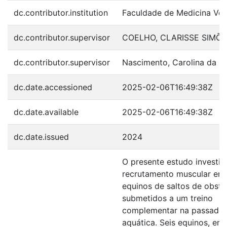
dc.contributor.institution
Faculdade de Medicina Vete
dc.contributor.supervisor
COELHO, CLARISSE SIMÕ
dc.contributor.supervisor
Nascimento, Carolina da Si
dc.date.accessioned
2025-02-06T16:49:38Z
dc.date.available
2025-02-06T16:49:38Z
dc.date.issued
2024
O presente estudo investig
recrutamento muscular em
equinos de saltos de obstá
submetidos a um treino
complementar na passadei
aquática. Seis equinos, em 