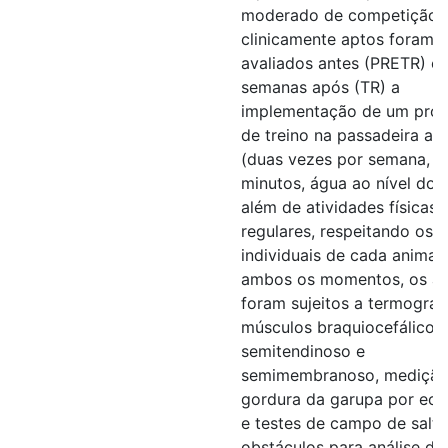
moderado de competição, 
clinicamente aptos foram
avaliados antes (PRETR) e 
semanas após (TR) a
implementação de um prot
de treino na passadeira aq
(duas vezes por semana, 2
minutos, água ao nível do 
além de atividades físicas
regulares, respeitando os l
individuais de cada animal
ambos os momentos, os an
foram sujeitos a termograf
músculos braquiocefálico,
semitendinoso e
semimembranoso, medição
gordura da garupa por ecog
e testes de campo de salt
obstáculos para análise de