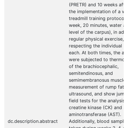
(PRETR) and 10 weeks afte
the implementation of a wa
treadmill training protocol 
week, 20 minutes, water at
level of the carpus), in add
regular physical exercise,
respecting the individual li
each. At both times, the an
were subjected to thermo
of the brachiocephalic,
semitendinosus, and
semimembranosus muscles
measurement of rump fat 
ultrasound, and show jump
field tests for the analysis 
creatine kinase (CK) and a
aminotransferase (AST).
dc.description.abstract
Additionally, blood sample
taken during weeks 2, 4, 6