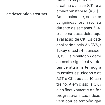
creatina quinase (CK) e as
aminotransferase (AST).
dc.description.abstract
Adicionalmente, colheitas
sanguíneas foram realizad
durante as semanas 2, 4, 6
treino na passadeira aquát
avaliação de CK. Os dados
analisados pela ANOVA, te
Tukey e teste-t, considera
0,05. Os resultados demon
aumento significativo de
temperatura na termografi
músculos estudados e ativ
AST e CK após as 10 sema
treino. Além disso, a CK a
significativamente de form
progressiva a cada duas s
verificou-se também ganh