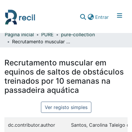
(current)
Entrar
Página inicial
PURE
pure-collection
Comunidades & Coleções
Recrutamento muscular em equinos de saltos de obstáculos treinados por 10 semanas na passadeira aquática
Percorrer repositório
Recrutamento muscular em
Estatísticas
equinos de saltos de obstáculos
treinados por 10 semanas na
passadeira aquática
Ver registo simples
dc.contributor.author
Santos, Carolina Taleigo d