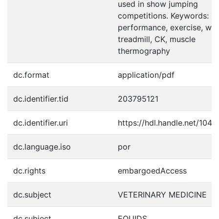
used in show jumping
competitions. Keywords:
performance, exercise, wat
treadmill, CK, muscle
thermography
dc.format
application/pdf
dc.identifier.tid
203795121
dc.identifier.uri
https://hdl.handle.net/104
dc.language.iso
por
dc.rights
embargoedAccess
dc.subject
VETERINARY MEDICINE
dc.subject
EQUIDS