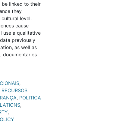
be linked to their
uence they
cultural level,
luences cause
l use a qualitative
data previously
ation, as well as
s, documentaries
CIONAIS
,
,
RECURSOS
FRANÇA
,
POLITICA
ELATIONS
,
RTY
,
OLICY