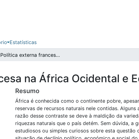
ório
Estatísticas
Política externa francesa na África Ocidental e Equatorial
ncesa na África Ocidental e E
Resumo
África é conhecida como o continente pobre, apesa
reservas de recursos naturais nele contidas. Alguns
razão desse contraste se deve à maldição da varie
riquezas naturais que o país detém. Sem dúvida, a 
estudiosos ou simples curiosos sobre esta questão
situação de declínio político, económico e social do