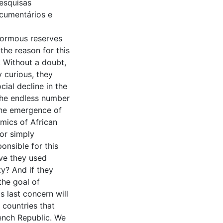
esquisas
ocumentários e
normous reserves
the reason for this
. Without a doubt,
y curious, they
cial decline in the
 the endless number
the emergence of
amics of African
or simply
onsible for this
ave they used
ty? And if they
the goal of
s last concern will
 countries that
rench Republic. We