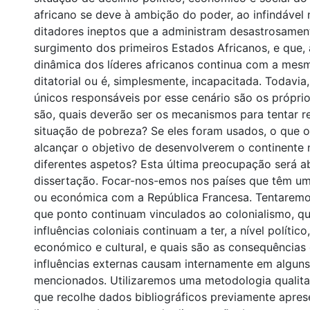
africano se deve à ambição do poder, ao infindável
ditadores ineptos que a administram desastrosamen
surgimento dos primeiros Estados Africanos, e que, 
dinâmica dos líderes africanos continua com a mes
ditatorial ou é, simplesmente, incapacitada. Todavia
únicos responsáveis por esse cenário são os próprio
são, quais deverão ser os mecanismos para tentar r
situação de pobreza? Se eles foram usados, o que 
alcançar o objetivo de desenvolverem o continente 
diferentes aspetos? Esta última preocupação será 
dissertação. Focar-nos-emos nos países que têm um
ou económica com a República Francesa. Tentaremo
que ponto continuam vinculados ao colonialismo, q
influências coloniais continuam a ter, a nível político,
económico e cultural, e quais são as consequências
influências externas causam internamente em alguns
mencionados. Utilizaremos uma metodologia qualitat
que recolhe dados bibliográficos previamente apre