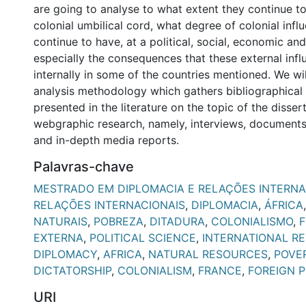
are going to analyse to what extent they continue to 
colonial umbilical cord, what degree of colonial infl
continue to have, at a political, social, economic and 
especially the consequences that these external inf
internally in some of the countries mentioned. We wil
analysis methodology which gathers bibliographical 
presented in the literature on the topic of the dissert
webgraphic research, namely, interviews, document
and in-depth media reports.
Palavras-chave
MESTRADO EM DIPLOMACIA E RELAÇÕES INTERNA
RELAÇÕES INTERNACIONAIS
,
DIPLOMACIA
,
ÁFRICA
NATURAIS
,
POBREZA
,
DITADURA
,
COLONIALISMO
,
EXTERNA
,
POLITICAL SCIENCE
,
INTERNATIONAL R
DIPLOMACY
,
AFRICA
,
NATURAL RESOURCES
,
POVE
DICTATORSHIP
,
COLONIALISM
,
FRANCE
,
FOREIGN P
URI