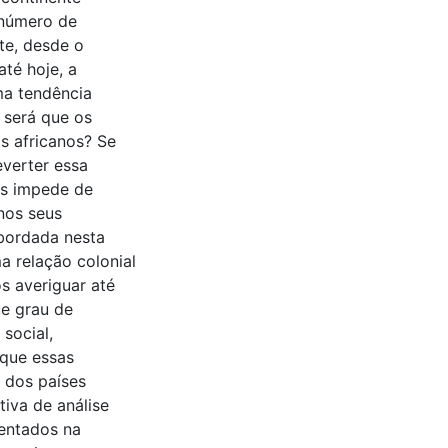
 número de
te, desde o
até hoje, a
ma tendência
, será que os
s africanos? Se
everter essa
os impede de
nos seus
abordada nesta
a relação colonial
s averiguar até
ue grau de
 social,
 que essas
 dos países
iva de análise
sentados na