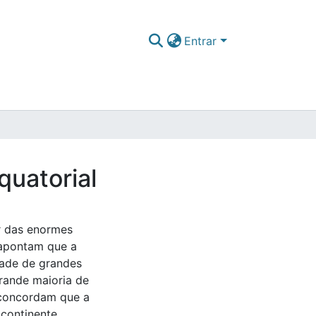
Entrar
quatorial
r das enormes
 apontam que a
dade de grandes
grande maioria de
 concordam que a
 continente