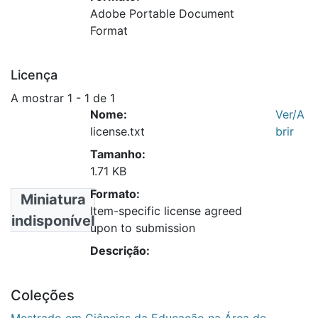
Adobe Portable Document
Format
Licença
A mostrar
1 - 1 de 1
Nome:
Ver/A
license.txt
brir
Tamanho:
1.71 KB
Formato:
Miniatura
Item-specific license agreed
indisponível
upon to submission
Descrição:
Coleções