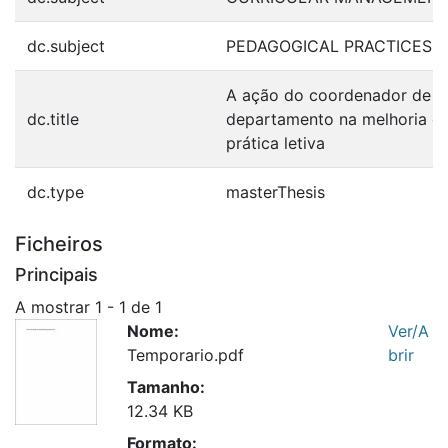
dc.subject
PEDAGOGICAL PRACTICES
A ação do coordenador de
dc.title
departamento na melhoria d
prática letiva
dc.type
masterThesis
Ficheiros
Principais
A mostrar
1 - 1 de 1
Nome:
Ver/A
Temporario.pdf
brir
Tamanho:
12.34 KB
Formato: