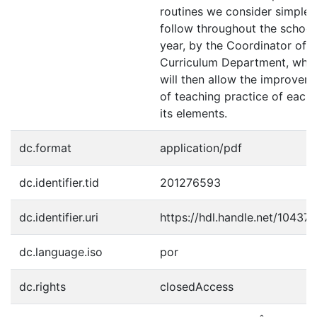
routines we consider simple 
follow throughout the school
year, by the Coordinator of a
Curriculum Department, whi
will then allow the improvem
of teaching practice of each 
its elements.
dc.format
application/pdf
dc.identifier.tid
201276593
dc.identifier.uri
https://hdl.handle.net/10437
dc.language.iso
por
dc.rights
closedAccess