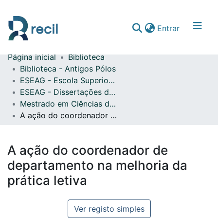
(current)
Entrar
Página inicial
Biblioteca
Comunidades & Coleções
Biblioteca - Antigos Pólos
ESEAG - Escola Superior de Educação Almeida Garrett
Percorrer repositório
ESEAG - Dissertações de Mestrado
Estatísticas
Mestrado em Ciências da Educação na Área de Especialização em Supervisão Pedagógica e Formação de Formadores
A ação do coordenador de departamento na melhoria da prática letiva
A ação do coordenador de
departamento na melhoria da
prática letiva
Ver registo simples