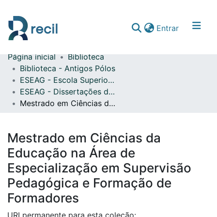
(current)
Entrar
Página inicial
Biblioteca
Comunidades & Coleções
Biblioteca - Antigos Pólos
ESEAG - Escola Superior de Educação Almeida Garrett
Percorrer repositório
ESEAG - Dissertações de Mestrado
Estatísticas
Mestrado em Ciências da Educação na Área de Especialização em Supervisão Pedagógica e Formação de Formadores
Mestrado em Ciências da
Educação na Área de
Especialização em Supervisão
Pedagógica e Formação de
Formadores
URI permanente para esta coleção: