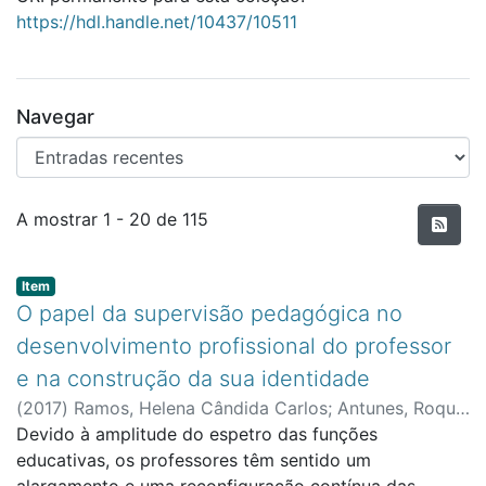
https://hdl.handle.net/10437/10511
Navegar
Entradas recentes
A mostrar
1 - 20 de 115
Item type:
,
Item
O papel da supervisão pedagógica no
desenvolvimento profissional do professor
e na construção da sua identidade
(
2017
)
Ramos, Helena Cândida Carlos
;
Antunes, Roque
Rodrigues, orient.
Devido à amplitude do espetro das funções
educativas, os professores têm sentido um
alargamento e uma reconfiguração contínua das