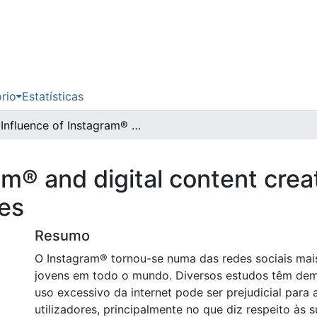
ório
Estatísticas
Influence of Instagram® and digital content creators on university students’ food choices
am® and digital content crea
ces
Resumo
O Instagram® tornou-se numa das redes sociais mais
jovens em todo o mundo. Diversos estudos têm de
uso excessivo da internet pode ser prejudicial para
utilizadores, principalmente no que diz respeito às 