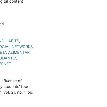
gital content
ed.
NG HABITS
,
OCIAL NETWORKS
,
IETA ALIMENTAR
,
UDANTES
ERNET
'Influence of
ty students’ food
vol. 21, no. 1, pp.