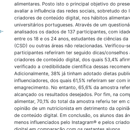
alimentares. Posto isto o principal objetivo do prese
avaliar a influência das redes sociais, sobretudo do
criadores de conteúdo digital, nos hábitos alimenta
universitários portugueses. Através de um questioná
e-
analisados os dados de 137 participantes, com ida
entre os 18 e os 24 anos, estudantes de ciências da
(CSD) ou outras áreas não relacionadas. Verificou-
participantes referiram ter seguido dicas/conselhos
criadores de conteúdo digital, dos quais 53,4% afir
verificado a credibilidade científica dessas recome
Adicionalmente, 38% já tinham adotado dietas publi
influenciadores, dos quais 61,5% referiram ser com 
emagrecimento. No entanto, 65,6% da amostra refer
alcançado os resultados desejados. Por fim, na co
alimentar, 70,1% do total da amostra referiu ter em 
opinião de um nutricionista em detrimento da opini
de conteúdo digital. Em conclusão, os alunos das 
menos influenciados pelo Instagram® e pelos criad
digital em comparação com os restantes alunos.