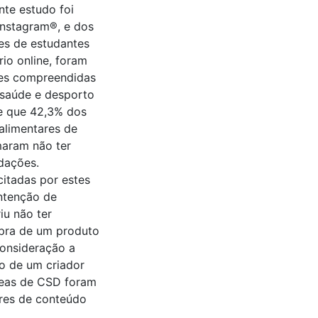
nte estudo foi
 Instagram®, e dos
res de estudantes
rio online, foram
des compreendidas
 saúde e desporto
se que 42,3% dos
 alimentares de
maram não ter
ndações.
citadas por estes
intenção de
iu não ter
mpra de um produto
consideração a
ão de um criador
áreas de CSD foram
ores de conteúdo