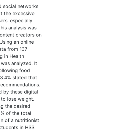
 social networks
t the excessive
ers, especially
this analysis was
content creators on
 Using an online
ata from 137
g in Health
 was analyzed. It
ollowing food
53.4% stated that
se recommendations.
 by these digital
to lose weight.
g the desired
1% of the total
 of a nutritionist
 students in HSS