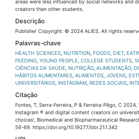
areas were less influenced by social networks and di
creators than other students.
Descrição
Publisher Copyright: © 2024 ALIES. All rights reserv
Palavras-chave
HEALTH SCIENCES
,
NUTRITION
,
FOODS
,
DIET
,
EATI
FEEDING
,
YOUNG PEOPLE
,
COLLEGE STUDENTS
,
S
CIÊNCIAS DA SAÚDE
,
NUTRIÇÃO
,
ALIMENTAÇÃO
,
D
HÁBITOS ALIMENTARES
,
ALIMENTOS
,
JOVENS
,
EST
UNIVERSITÁRIOS
,
INSTAGRAM
,
REDES SOCIAIS
,
INT
Citação
Fontes, T, Serra-Ferreira, P & Ferreira-Pêgo, C 2024, 
Instagram ® and digital content creators on universi
choices', Biomedical and Biopharmaceutical Research, 
56-69. https://doi.org/10.19277/bbr.21.1.342