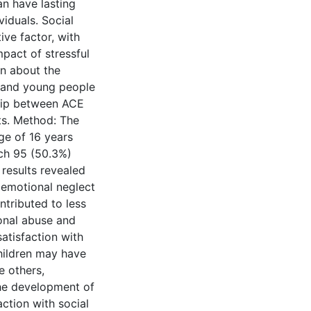
n have lasting
viduals. Social
ive factor, with
mpact of stressful
own about the
n and young people
ship between ACE
ts. Method: The
ge of 16 years
ich 95 (50.3%)
results revealed
d emotional neglect
ntributed to less
ional abuse and
atisfaction with
hildren may have
e others,
the development of
action with social