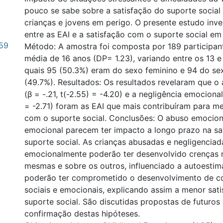
pouco se sabe sobre a satisfação do suporte socia
crianças e jovens em perigo. O presente estudo inve
entre as EAI e a satisfação com o suporte social em
59
Método: A amostra foi composta por 189 participan
média de 16 anos (DP= 1.23), variando entre os 13 e
quais 95 (50.3%) eram do sexo feminino e 94 do se
(49.7%). Resultados: Os resultados revelaram que o
(β = -.21, t(-2.55) = -4.20) e a negligência emocional 
= -2.71) foram as EAI que mais contribuíram para m
com o suporte social. Conclusões: O abuso emociona
emocional parecem ter impacto a longo prazo na sa
suporte social. As crianças abusadas e negligenciad
emocionalmente poderão ter desenvolvido crenças n
mesmas e sobre os outros, influenciado a autoestim
poderão ter comprometido o desenvolvimento de c
sociais e emocionais, explicando assim a menor sat
suporte social. São discutidas propostas de futuros
confirmação destas hipóteses.