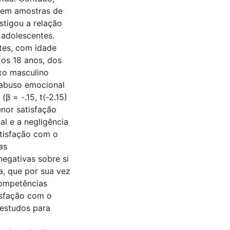
l em amostras de
stigou a relação
 adolescentes.
tes, com idade
 os 18 anos, dos
xo masculino
 abuso emocional
(β = -.15, t(-2.15)
enor satisfação
l e a negligência
tisfação com o
as
egativas sobre si
a, que por sua vez
ompetências
isfação com o
 estudos para