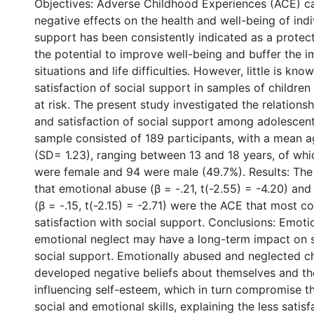
Objectives: Adverse Childhood Experiences (ACE) ca
negative effects on the health and well-being of indi
support has been consistently indicated as a protect
the potential to improve well-being and buffer the i
situations and life difficulties. However, little is kn
satisfaction of social support in samples of childre
at risk. The present study investigated the relation
and satisfaction of social support among adolescen
sample consisted of 189 participants, with a mean a
(SD= 1.23), ranging between 13 and 18 years, of wh
were female and 94 were male (49.7%). Results: The 
that emotional abuse (β = -.21, t(-2.55) = -4.20) an
(β = -.15, t(-2.15) = -2.71) were the ACE that most co
satisfaction with social support. Conclusions: Emot
emotional neglect may have a long-term impact on s
social support. Emotionally abused and neglected c
developed negative beliefs about themselves and th
influencing self-esteem, which in turn compromise 
social and emotional skills, explaining the less satisf