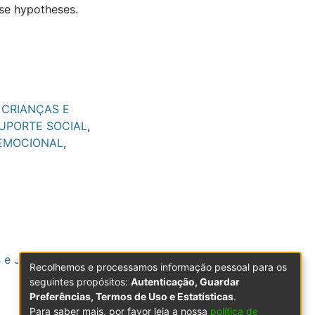
ese hypotheses.
 CRIANÇAS E
UPORTE SOCIAL
,
EMOCIONAL
,
s e Jovens em
Recolhemos e processamos informação pessoal para os
seguintes propósitos:
Autenticação, Guardar
Preferências, Termos de Uso e Estatísticas
.
Para saber mais, por favor leia a nossa
política de