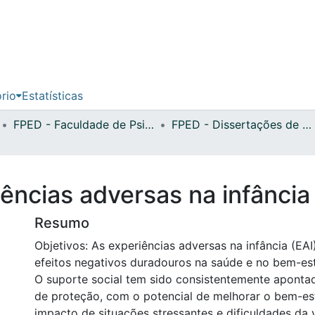
ório
Estatísticas
FPED - Faculdade de Psicologia, Educação e Desporto
FPED - Dissertações de Mestrado
ências adversas na infância 
Resumo
Objetivos: As experiências adversas na infância (EA
efeitos negativos duradouros na saúde e no bem-est
O suporte social tem sido consistentemente apont
de proteção, com o potencial de melhorar o bem-es
impacto de situações stressantes e dificuldades da 