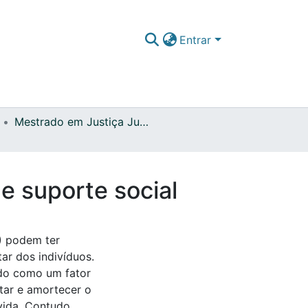
Entrar
Mestrado em Justiça Juvenil e Proteção de Crianças e Jovens em Perigo
e suporte social
I) podem ter
ar dos indivíduos.
ado como um fator
tar e amortecer o
vida. Contudo,