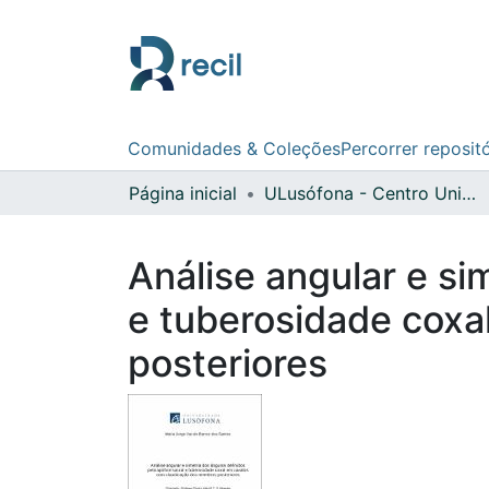
Comunidades & Coleções
Percorrer reposit
Página inicial
ULusófona - Centro Universitário de Lisboa
Análise angular e si
e tuberosidade cox
posteriores