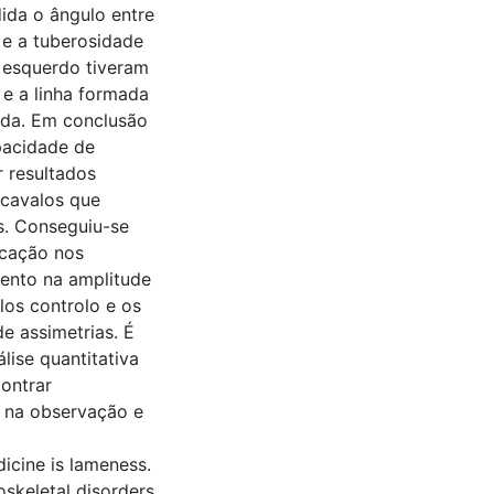
ida o ângulo entre
l e a tuberosidade
 esquerdo tiveram
 e a linha formada
erda. Em conclusão
pacidade de
r resultados
 cavalos que
s. Conseguiu-se
icação nos
ento na amplitude
os controlo e os
e assimetrias. É
lise quantitativa
ontrar
s na observação e
icine is lameness.
oskeletal disorders