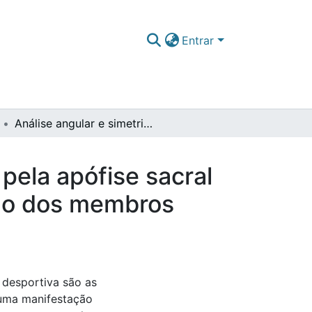
Entrar
Análise angular e simetria dos ângulos definidos pela apófise sacral e tuberosidade coxal em cavalos com claudicação dos membros posteriores
 pela apófise sacral
ção dos membros
 desportiva são as
 uma manifestação