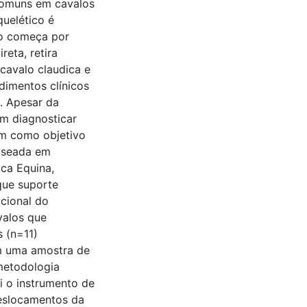
 comuns em cavalos
uelético é
io começa por
eta, retira
avalo claudica e
dimentos clínicos
. Apesar da
m diagnosticar
em como objetivo
aseada em
ca Equina,
que suporte
acional do
valos que
 (n=11)
m uma amostra de
 metodologia
i o instrumento de
eslocamentos da