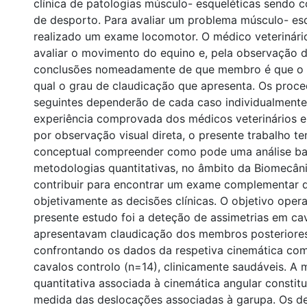
clínica de patologias músculo- esqueléticas sendo
de desporto. Para avaliar um problema músculo- esq
realizado um exame locomotor. O médico veterinár
avaliar o movimento do equino e, pela observação dir
conclusões nomeadamente de que membro é que o c
qual o grau de claudicação que apresenta. Os proce
seguintes dependerão de cada caso individualmente
experiência comprovada dos médicos veterinários e
por observação visual direta, o presente trabalho t
conceptual compreender como pode uma análise b
metodologias quantitativas, no âmbito da Biomecâni
contribuir para encontrar um exame complementar 
objetivamente as decisões clínicas. O objetivo oper
presente estudo foi a deteção de assimetrias em ca
apresentavam claudicação dos membros posteriores
confrontando os dados da respetiva cinemática co
cavalos controlo (n=14), clinicamente saudáveis. A
quantitativa associada à cinemática angular constitu
medida das deslocações associadas à garupa. Os d