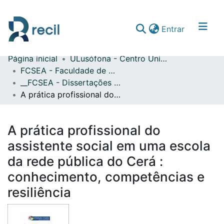
(current)
Entrar
Página inicial
ULusófona - Centro Universitário de Lisboa
Comunidades & Coleções
FCSEA - Faculdade de Ciências Sociais, Educação e Administração
__FCSEA - Dissertações de Mestrado
Percorrer repositório
A prática profissional do assistente social em uma escola da rede pública do Cerá : conhecimento, competências e resiliência
Estatísticas
A prática profissional do
assistente social em uma escola
da rede pública do Cerá :
conhecimento, competências e
resiliência