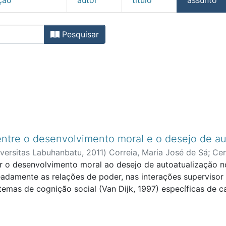
 Científicas por assunto 
Pesquisar
 entre o desenvolvimento moral e o desejo de a
iversitas Labuhanbatu
,
2011
)
Correia, Maria José de Sá
;
Cen
ar o desenvolvimento moral ao desejo de autoatualização n
damente as relações de poder, nas interações supervisor (
temas de cognição social (Van Dijk, 1997) específicas de c
nto moral e o desejo de auto–atualização dos elementos d
odelo de Desenvolvimento Moral de Kohlberg (1973, 1976),
rítica do Discurso (ACD). Um extrato de uma interação sup