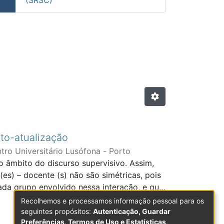
"DESENVOLVIMENTO MORAL"
uto-atualização
tro Universitário Lusófona - Porto
o âmbito do discurso supervisivo. Assim,
es) – docente (s) não são simétricas, pois
ada grupo envolvido nessa interação, e que
o grupo mais fraco em termos de poder. O
Recolhemos e processamos informação pessoal para os
 a Hierarquia de Necessidades Básicas de
seguintes propósitos:
Autenticação, Guardar
Preferências, Termos de Uso e Estatísticas
.
ervisiva será apresentado, analisado e