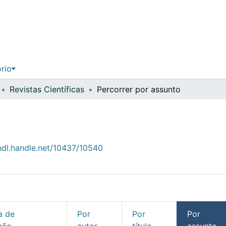
ório
Revistas Científicas
Percorrer por assunto
/hdl.handle.net/10437/10540
a de
Por
Por
Por
ção
autor
título
assunto