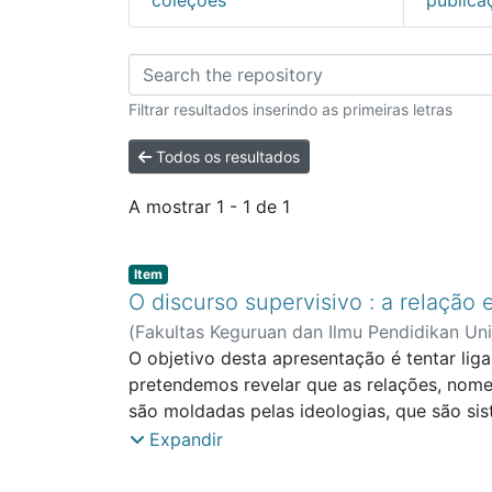
Percorrer Revistas
Filtrar resultados inserindo as primeiras letras
Todos os resultados
A mostrar
1 - 1 de 1
Item type:
,
Item
O discurso supervisivo : a relação
(
Fakultas Keguruan dan Ilmu Pendidikan Un
O objetivo desta apresentação é tentar lig
pretendemos revelar que as relações, nomea
são moldadas pelas ideologias, que são sis
podem promover ou limitar o desenvolvime
Expandir
enquadramento teórico terá como base o M
Maslow (1970) e o postulado pela Análise C