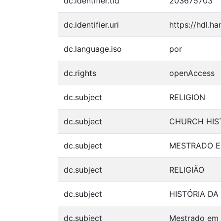
dc.identifier.tid
203675703
dc.identifier.uri
https://hdl.h
dc.language.iso
por
dc.rights
openAccess
dc.subject
RELIGION
dc.subject
CHURCH HIS
dc.subject
MESTRADO EM
dc.subject
RELIGIÃO
dc.subject
HISTÓRIA DA
dc.subject
Mestrado em C