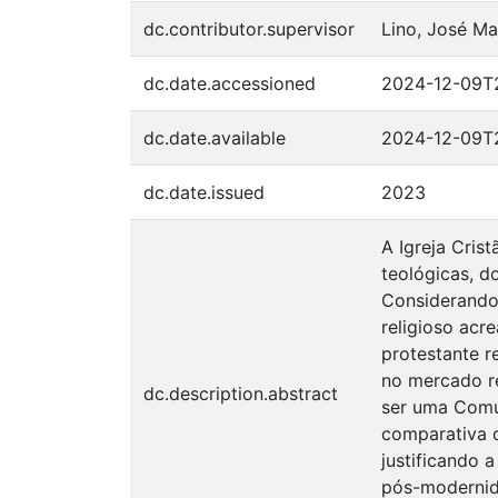
dc.contributor.supervisor
Lino, José Ma
dc.date.accessioned
2024-12-09T
dc.date.available
2024-12-09T
dc.date.issued
2023
A Igreja Cris
teológicas, d
Considerando
religioso acr
protestante re
no mercado re
dc.description.abstract
ser uma Comun
comparativa d
justificando 
pós-modernida