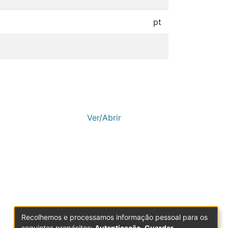
pt
Ver/Abrir
Recolhemos e processamos informação pessoal para os
seguintes propósitos:
Autenticação, Guardar