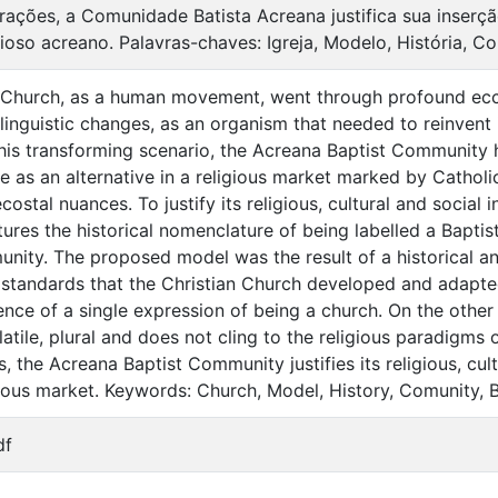
rações, a Comunidade Batista Acreana justifica sua inserção 
ioso acreano. Palavras-chaves: Igreja, Modelo, História, C
 Church, as a human movement, went through profound ecclesi
linguistic changes, as an organism that needed to reinvent i
his transforming scenario, the Acreana Baptist Community has
e as an alternative in a religious market marked by Cathol
stal nuances. To justify its religious, cultural and social i
ptures the historical nomenclature of being labelled a Bapt
nity. The proposed model was the result of a historical a
l standards that the Christian Church developed and adapted 
ence of a single expression of being a church. On the other
latile, plural and does not cling to the religious paradigms 
, the Acreana Baptist Community justifies its religious, cult
ious market. Keywords: Church, Model, History, Comunity, B
df