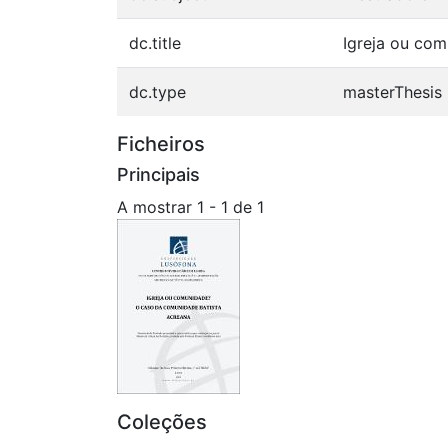
dc.title
Igreja ou com
dc.type
masterThesis
Ficheiros
Principais
A mostrar
1 - 1 de 1
Coleções