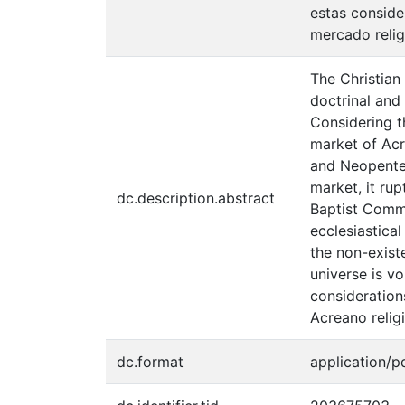
estas conside
mercado relig
The Christian
doctrinal and 
Considering t
market of Acr
and Neopenteco
market, it ru
dc.description.abstract
Baptist Commu
ecclesiastica
the non-exist
universe is vo
considerations
Acreano relig
dc.format
application/p