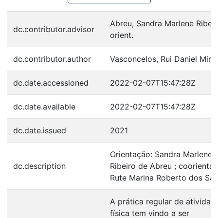
Abreu, Sandra Marlene Ribeir
dc.contributor.advisor
orient.
dc.contributor.author
Vasconcelos, Rui Daniel Mira
dc.date.accessioned
2022-02-07T15:47:28Z
dc.date.available
2022-02-07T15:47:28Z
dc.date.issued
2021
Orientação: Sandra Marlene
dc.description
Ribeiro de Abreu ; coorienta
Rute Marina Roberto dos Sa
A prática regular de atividad
física tem vindo a ser