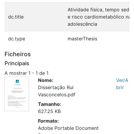
Atividade física, tempo seden
dc.title
e risco cardiometabólico na
adolescência
dc.type
masterThesis
Ficheiros
Principais
A mostrar
1 - 1 de 1
Nome:
Ver/A
Dissertação Rui
brir
Vasconcelos.pdf
Tamanho:
627.25 KB
Formato:
Adobe Portable Document