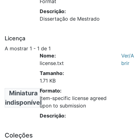
Format
Descrição:
Dissertação de Mestrado
Licença
A mostrar
1 - 1 de 1
Nome:
Ver/A
license.txt
brir
Tamanho:
1.71 KB
Formato:
Miniatura
Item-specific license agreed
indisponível
upon to submission
Descrição:
Coleções