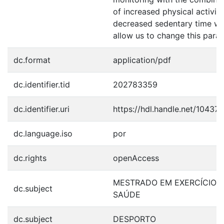
of increased physical activit
decreased sedentary time wil
allow us to change this para
dc.format
application/pdf
dc.identifier.tid
202783359
dc.identifier.uri
https://hdl.handle.net/10437
dc.language.iso
por
dc.rights
openAccess
MESTRADO EM EXERCÍCIO E
dc.subject
SAÚDE
dc.subject
DESPORTO