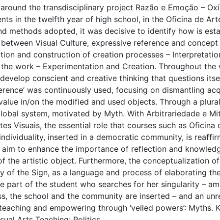
round the transdisciplinary project Razão e Emoção – Oxi
nts in the twelfth year of high school, in the Oficina de A
d methods adopted, it was decisive to identify how is estab
p between Visual Culture, expressive reference and concept 
tion and construction of creation processes – Interpretat
 the work – Experimentation and Creation. Throughout the 
develop conscient and creative thinking that questions itsel
erence’ was continuously used, focusing on dismantling ac
value in/on the modified and used objects. Through a plura
global system, motivated by Myth. With Arbitrariedade e Mi
es Visuais, the essential role that courses such as Oficina 
individuality, inserted in a democratic community, is reaffir
at aim to enhance the importance of reflection and knowle
f the artistic object. Furthermore, the conceptualization o
 of the Sign, as a language and process of elaborating the
e part of the student who searches for her singularity – amo
ss, the school and the community are inserted – and an unr
f teaching and empowering through ‘veiled powers’: Myths. K
ual Arts Teaching; Politics.