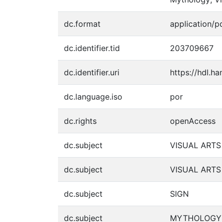
dc.format
application/p
dc.identifier.tid
203709667
dc.identifier.uri
https://hdl.h
dc.language.iso
por
dc.rights
openAccess
dc.subject
VISUAL ARTS
dc.subject
VISUAL ART
dc.subject
SIGN
dc.subject
MYTHOLOGY