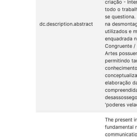
criação - Int
todo o traba
se questiona.
dc.description.abstract
na desmontag
utilizados e 
enquadrada nu
Congruente / 
Artes possuem
permitindo ta
conhecimento 
conceptualiz
elaboração da
compreendida 
desassossego 
'poderes velad
The present i
fundamental r
communication