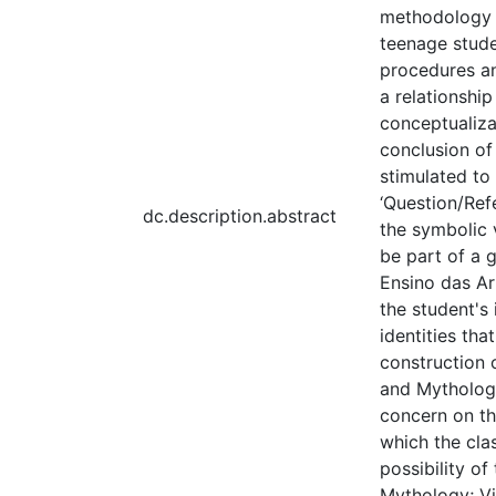
methodology a
teenage stude
procedures an
a relationshi
conceptualiza
conclusion of
stimulated to 
‘Question/Ref
dc.description.abstract
the symbolic 
be part of a 
Ensino das Art
the student's 
identities th
construction o
and Mythology
concern on th
which the cla
possibility o
Mythology; Vis