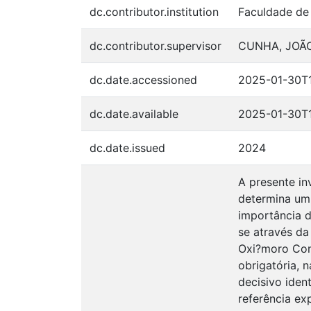
dc.contributor.institution
Faculdade de 
dc.contributor.supervisor
CUNHA, JOÃO
dc.date.accessioned
2025-01-30T
dc.date.available
2025-01-30T
dc.date.issued
2024
A presente in
determina um
importância 
se através da
Oxi?moro Con
obrigatória, 
decisivo iden
referência ex