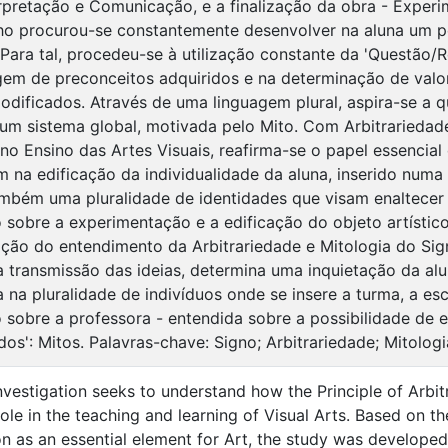
erpretação e Comunicação, e a finalização da obra - Exper
lho procurou-se constantemente desenvolver na aluna um p
 Para tal, procedeu-se à utilização constante da 'Questão/R
em de preconceitos adquiridos e na determinação de valor
modificados. Através de uma linguagem plural, aspira-se a 
m sistema global, motivada pelo Mito. Com Arbitrariedade
no Ensino das Artes Visuais, reafirma-se o papel essencial
 na edificação da individualidade da aluna, inserido num
mbém uma pluralidade de identidades que visam enaltecer 
sobre a experimentação e a edificação do objeto artístico
ação do entendimento da Arbitrariedade e Mitologia do Si
 transmissão das ideias, determina uma inquietação da alu
na pluralidade de indivíduos onde se insere a turma, a es
sobre a professora - entendida sobre a possibilidade de e
os': Mitos. Palavras-chave: Signo; Arbitrariedade; Mitologia
nvestigation seeks to understand how the Principle of Arbitr
ole in the teaching and learning of Visual Arts. Based on t
 as an essential element for Art, the study was develope