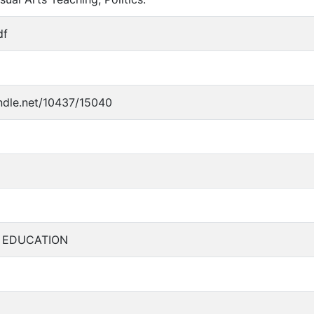
df
andle.net/10437/15040
S EDUCATION