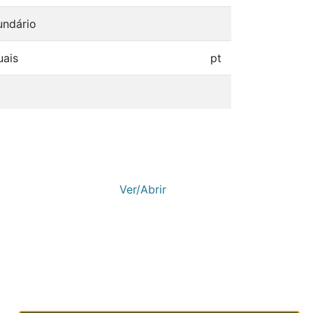
undário
uais
pt
Ver/Abrir