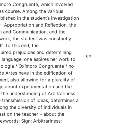
́moro Congruente, which involved
rtes course. Among the various
lished in the student’s investigation
– Appropriation and Reflection, the
ion and Communication, and the
work, the student was constantly
f. To this end, the
quired prejudices and determining
en
l language, one aspires her work to
tologia / Oxímoro Congruente / no
de Artes have in the edification of
med, also allowing for a plurality of
dge about experimentation and the
f the understanding of Arbitrariness
 transmission of ideas, determines a
ng the diversity of individuals in
est on the teacher – about the
eywords: Sign; Arbitrariness;