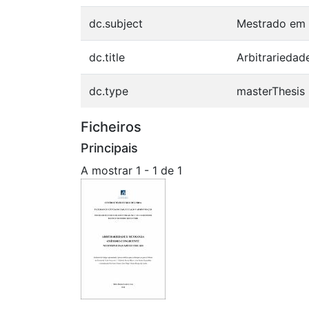
dc.subject
Mestrado em E
dc.title
Arbitrariedad
dc.type
masterThesis
Ficheiros
Principais
A mostrar
1 - 1 de 1