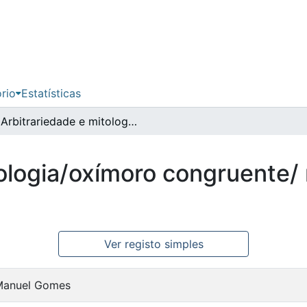
ório
Estatísticas
Arbitrariedade e mitologia/oxímoro congruente/ no ensino das Artes Visuais
tologia/oxímoro congruente/
Ver registo simples
 Manuel Gomes