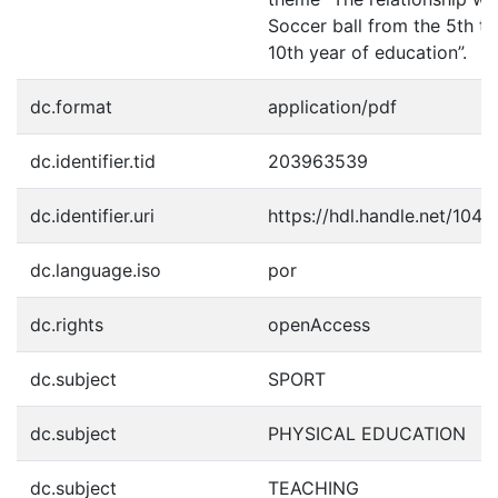
Soccer ball from the 5th to
10th year of education”.
dc.format
application/pdf
dc.identifier.tid
203963539
dc.identifier.uri
https://hdl.handle.net/104
dc.language.iso
por
dc.rights
openAccess
dc.subject
SPORT
dc.subject
PHYSICAL EDUCATION
dc.subject
TEACHING