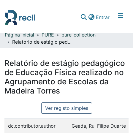
(current)
Entrar
Página inicial
PURE
pure-collection
Comunidades & Coleções
Relatório de estágio pedagógico de Educação Física realizado no Agrupamento de Escolas da Madeira Torres
Percorrer repositório
Relatório de estágio pedagógico
Estatísticas
de Educação Física realizado no
Agrupamento de Escolas da
Madeira Torres
Ver registo simples
dc.contributor.author
Geada, Rui Filipe Duarte