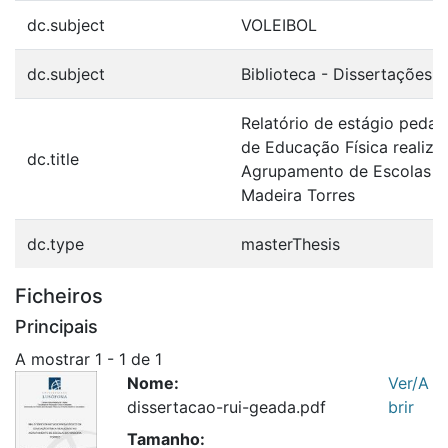
dc.subject
VOLEIBOL
dc.subject
Biblioteca - Dissertações
Relatório de estágio peda
de Educação Física realiza
dc.title
Agrupamento de Escolas d
Madeira Torres
dc.type
masterThesis
Ficheiros
Principais
A mostrar
1 - 1 de 1
Nome:
Ver/A
dissertacao-rui-geada.pdf
brir
Tamanho: